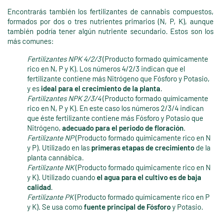
Encontrarás también los fertilizantes de cannabis compuestos,
formados por dos o tres nutrientes primarios (N, P, K), aunque
también podría tener algún nutriente secundario. Estos son los
más comunes:
Fertilizantes NPK 4/2/3
(Producto formado químicamente
rico en N, P y K). Los números 4/2/3 indican que el
fertilizante contiene más Nitrógeno que Fósforo y Potasio,
y es
ideal para el crecimiento de la planta
.
Fertilizantes NPK 2/3/4
(Producto formado químicamente
rico en N, P y K). En este caso los números 2/3/4 indican
que éste fertilizante contiene más Fósforo y Potasio que
Nitrógeno,
adecuado para el periodo de floración
.
Fertilizante NP
(Producto formado químicamente rico en N
y P). Utilizado en las
primeras etapas de crecimiento
de la
planta cannábica.
Fertilizante NK
(Producto formado químicamente rico en N
y K). Utilizado cuando
el agua para el cultivo es de baja
calidad
.
Fertilizante PK
(Producto formado químicamente rico en P
y K). Se usa como
fuente principal de Fósforo
y Potasio.