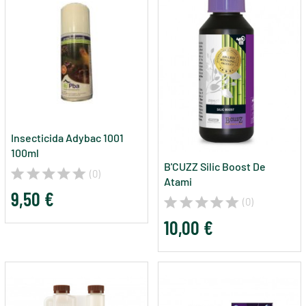
Insecticida Adybac 1001
100ml
B'CUZZ Silic Boost De
(0)
Atami
9,50 €
(0)
10,00 €