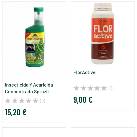
FlorActive
Insecticida Y Acaricida
(0)
Concentrado Spruzit
9,00 €
(Mittel) De Neudorff
(0)
15,20 €