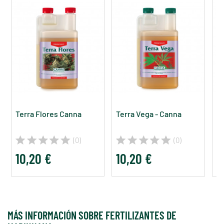
Terra Flores Canna
Terra Vega - Canna
Bi
(0)
(0)
10,20 €
10,20 €
6
MÁS INFORMACIÓN SOBRE FERTILIZANTES DE