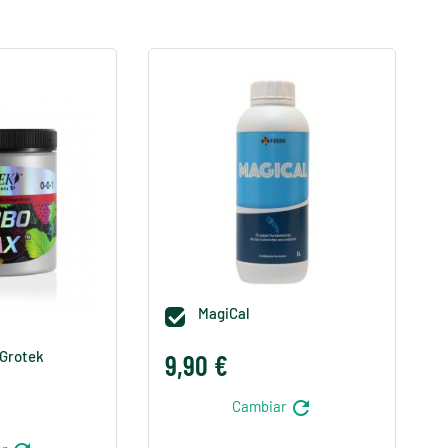
MagiCal

 Grotek
9,90 €
refresh
Cambiar