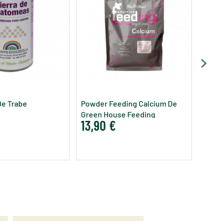
Calci
9,0
De Trabe
Powder Feeding Calcium De
Green House Feeding
13,90 €