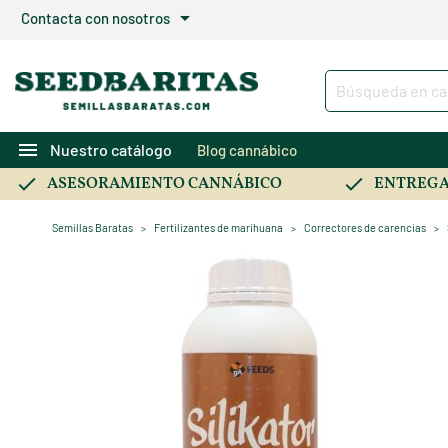
arrow_drop_down
Contacta con nosotros
menu
Nuestro catálogo
Blog cannábico
ASESORAMIENTO CANNÁBICO
ENTREGA
Semillas Baratas
Fertilizantes de marihuana
Correctores de carencias