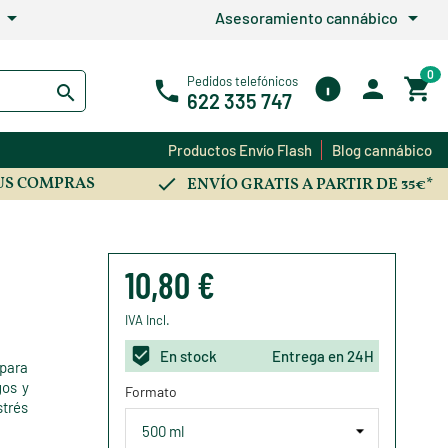
arrow_drop_down
arrow_drop_down
Asesoramiento cannábico
0
Pedidos telefónicos
622 335 747
Productos Envío Flash
Blog cannábico
US COMPRAS
ENVÍO GRATIS A PARTIR DE 35€*
10,80 €
IVA Incl.
En stock
Entrega en 24H
 para
gos y
Formato
strés