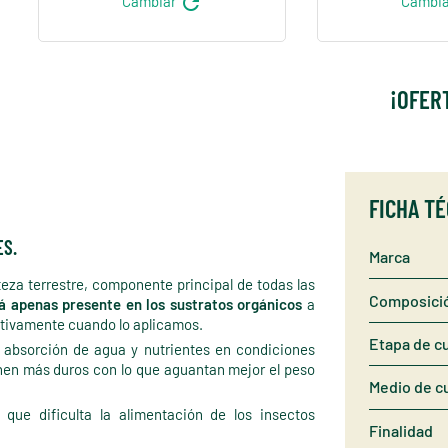
refresh
Cambiar
Cambi
¡OFER
FICHA T
ES.
Marca
teza terrestre, componente principal de todas las
Composici
á apenas presente en los sustratos orgánicos
a
sitivamente cuando lo aplicamos.
Etapa de cu
 absorción de agua y nutrientes en condiciones
onen más duros con lo que aguantan mejor el peso
Medio de cu
a que dificulta la alimentación de los insectos
Finalidad