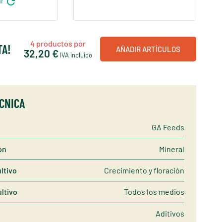
refresh
ar
4
productos por
TA!
AÑADIR ARTÍCULOS
32,20 €
IVA incluido
ÉCNICA
GA Feeds
ón
Mineral
ltivo
Crecimiento y floración
ltivo
Todos los medios
Aditivos