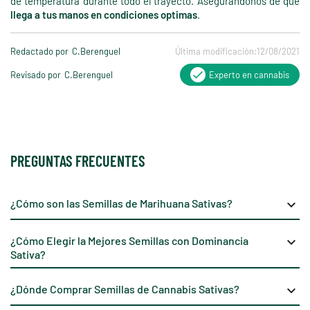
de temperatura durante todo el trayecto. Asegurándonos de que
llega a tus manos en condiciones optimas
.
Redactado por
C.Berenguel
Última modificación:
12/08/2021
Revisado por
C.Berenguel
Experto en cannabis
PREGUNTAS FRECUENTES
¿Cómo son las Semillas de Marihuana Sativas?
keyboard_arrow_down
¿Cómo Elegir la Mejores Semillas con Dominancia
keyboard_arrow_down
Sativa?
¿Dónde Comprar Semillas de Cannabis Sativas?
keyboard_arrow_down