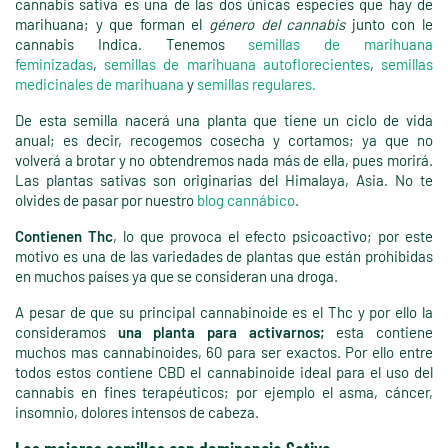
cannabis sativa es una de las dos únicas especies que hay de
marihuana; y que forman el
género del cannabis
junto con le
cannabis Indica. Tenemos
semillas de marihuana
feminizadas
,
semillas de marihuana autoflorecientes
,
semillas
medicinales de marihuana
y
semillas regulares.
De esta semilla nacerá una planta que tiene un ciclo de vida
anual; es decir, recogemos cosecha y cortamos; ya que no
volverá a brotar y no obtendremos nada más de ella, pues morirá.
Las plantas sativas son originarias del Himalaya, Asia. No te
olvides de pasar por nuestro
blog cannábico
.
Contienen Thc
, lo que provoca el efecto psicoactivo; por este
motivo es una de las variedades de plantas que están prohibidas
en muchos países ya que se consideran una droga.
A pesar de que su principal cannabinoide es el Thc y por ello la
consideramos
una planta para activarnos;
esta contiene
muchos mas cannabinoides, 60 para ser exactos. Por ello entre
todos estos contiene CBD el cannabinoide ideal para el uso del
cannabis en fines terapéuticos; por ejemplo el asma, cáncer,
insomnio, dolores intensos de cabeza.