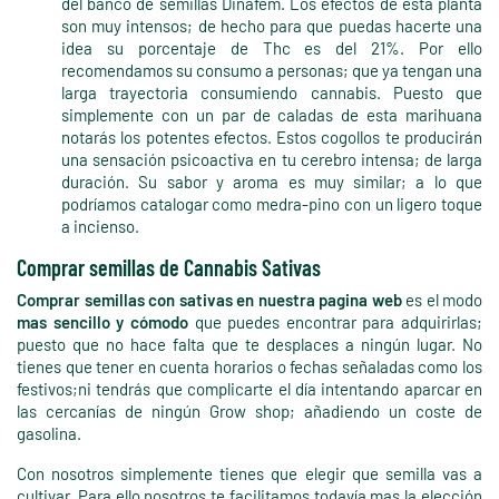
del banco de semillas Dinafem. Los efectos de esta planta
son muy intensos; de hecho para que puedas hacerte una
idea su porcentaje de Thc es del 21%. Por ello
recomendamos su consumo a personas; que ya tengan una
larga trayectoria consumiendo cannabis. Puesto que
simplemente con un par de caladas de esta marihuana
notarás los potentes efectos. Estos cogollos te producirán
una sensación psicoactiva en tu cerebro intensa; de larga
duración. Su sabor y aroma es muy similar; a lo que
podríamos catalogar como medra-pino con un ligero toque
a incienso.
Comprar semillas de Cannabis Sativas
Comprar semillas con sativas
en nuestra pagina web
es el modo
mas sencillo y cómodo
que puedes encontrar para adquirirlas;
puesto que no hace falta que te desplaces a ningún lugar. No
tienes que tener en cuenta horarios o fechas señaladas como los
festivos;ni tendrás que complicarte el día intentando aparcar en
las cercanías de ningún Grow shop; añadiendo un coste de
gasolina.
Con nosotros simplemente tienes que elegir que semilla vas a
cultivar. Para ello nosotros te facilitamos todavía mas la elección