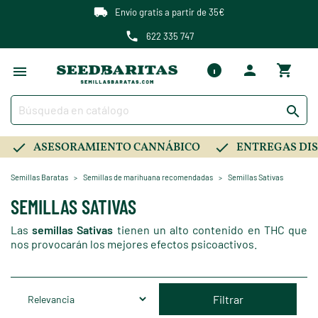
Envío gratis a partir de 35€
622 335 747

ASESORAMIENTO CANNÁBICO
ENTREGAS DIS
Semillas Baratas
Semillas de marihuana recomendadas
Semillas Sativas
SEMILLAS SATIVAS
Las
semillas Sativas
tienen un alto contenido en THC que
nos provocarán los mejores efectos psicoactivos.
Filtrar