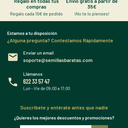
Regalo en todas tus
Envío gratis a partir de
compras
35€
Regalo cada 15€ de pedido
¡No te lo pienses!
Estamos a tu disposición
¿Alguna pregunta? Contestamos Rápidamente
Enviar un email
soporte@semillasbaratas.com
Llámanos
622 33 57 47
Lun - Vie de 09:00 a 17:00
Suscribete y entérate antes que nadie
¿Quieres los mejores descuentos y promociones?