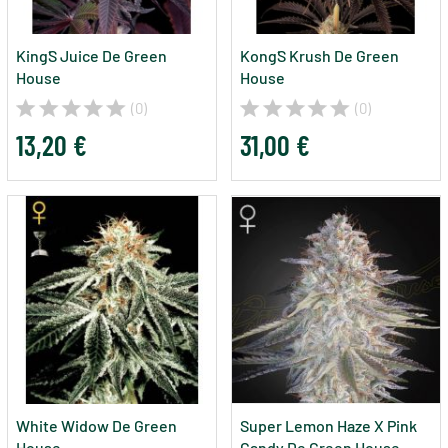
King´s Juice De Green
Kong´s Krush De Green
House
House
(0)
(0)
13,20 €
31,00 €
White Widow De Green
Super Lemon Haze X Pink
House
Candy De Green House