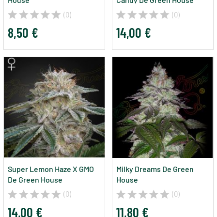
(0)
(0)
8,50 €
14,00 €
Super Lemon Haze X GMO
Milky Dreams De Green
De Green House
House
(0)
(0)
14,00 €
11,80 €