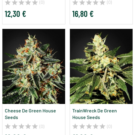
(0)
(0)
12,30 €
16,80 €
Cheese De Green House
TrainWreck De Green
Seeds
House Seeds
(0)
(0)