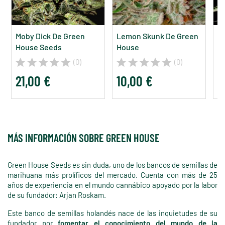
Moby Dick De Green
Lemon Skunk De Green
Su
House Seeds
House
H
(0)
(0)
21,00 €
10,00 €
2
MÁS INFORMACIÓN SOBRE GREEN HOUSE
Green House Seeds es sin duda, uno de los bancos de semillas de
marihuana más prolíficos del mercado. Cuenta con más de 25
años de experiencia en el mundo cannábico apoyado por la labor
de su fundador: Arjan Roskam.
Este banco de semillas holandés nace de las inquietudes de su
fundador por
fomentar el conocimiento del mundo de la