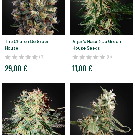
The Church De Green
Arjan's Haze 3 De Green
House
House Seeds
(0)
(0)
29,00 €
11,00 €