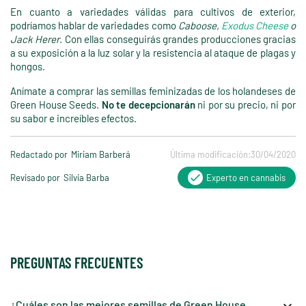
En cuanto a variedades válidas para cultivos de exterior,
podríamos hablar de variedades como
Caboose,
Exodus Cheese
o
Jack Herer
. Con ellas conseguirás grandes producciones gracias
a su exposición a la luz solar y la resistencia al ataque de plagas y
hongos.
Anímate a comprar las semillas feminizadas de los holandeses de
Green House Seeds.
No te decepcionarán
ni por su precio, ni por
su sabor e increíbles efectos.
Redactado por
Miriam Barberá
Última modificación:
30/04/2020
Revisado por
Silvia Barba
Experto en cannabis
PREGUNTAS FRECUENTES
¿Cuáles son las mejores semillas de Green House
keyboard_arrow_down