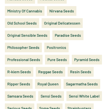
Ministry Of Cannabis
Nirvana Seeds
Old School Seeds
Original Delicatessen
Original Sensible Seeds
Paradise Seeds
Philosopher Seeds
Positronics
Professional Seeds
Pure Seeds
Pyramid Seeds
R-kiem Seeds
Reggae Seeds
Resin Seeds
Ripper Seeds
Royal Queen
Sagarmatha Seeds
Samsara Seeds
Sensi Seeds
Sensi White Label
Serious Seeds
Soma Seeds
Strainhunters