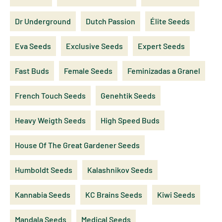
Dr Underground
Dutch Passion
Élite Seeds
Eva Seeds
Exclusive Seeds
Expert Seeds
Fast Buds
Female Seeds
Feminizadas a Granel
French Touch Seeds
Genehtik Seeds
Heavy Weigth Seeds
High Speed Buds
House Of The Great Gardener Seeds
Humboldt Seeds
Kalashnikov Seeds
Kannabia Seeds
KC Brains Seeds
Kiwi Seeds
Mandala Seeds
Medical Seeds