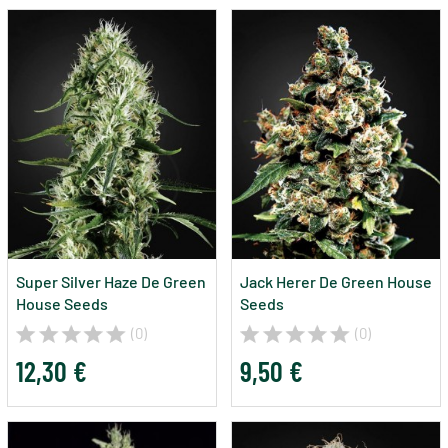
Super Silver Haze De Green
Jack Herer De Green House
House Seeds
Seeds
(0)
(0)
12,30 €
9,50 €