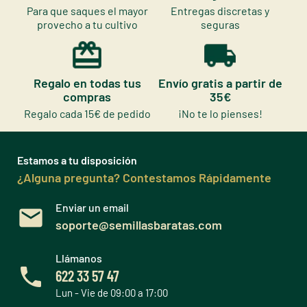
Para que saques el mayor
Entregas discretas y
provecho a tu cultivo
seguras
Regalo en todas tus
Envío gratis a partir de
compras
35€
Regalo cada 15€ de pedido
¡No te lo pienses!
Estamos a tu disposición
¿Alguna pregunta? Contestamos Rápidamente
Enviar un email
soporte@semillasbaratas.com
Llámanos
622 33 57 47
Lun - Vie de 09:00 a 17:00