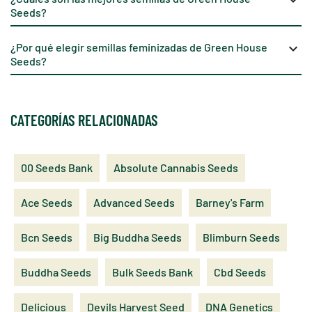
Seeds?
¿Por qué elegir semillas feminizadas de Green House
keyboard_arrow_down
Seeds?
CATEGORÍAS RELACIONADAS
00 Seeds Bank
Absolute Cannabis Seeds
Ace Seeds
Advanced Seeds
Barney's Farm
Bcn Seeds
Big Buddha Seeds
Blimburn Seeds
Buddha Seeds
Bulk Seeds Bank
Cbd Seeds
Delicious
Devils Harvest Seed
DNA Genetics