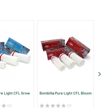
re Light CFL Grow
Bombilla Pure Light CFL Bloom
Flou
Grow
(0)
(0)