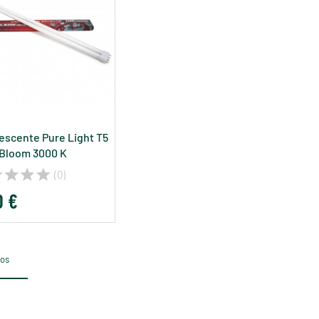
escente Pure Light T5
Bloom 3000 K
(0)
0 €
tos