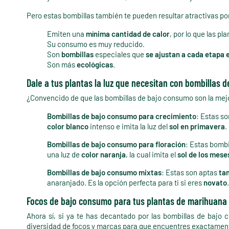
Pero estas bombillas también te pueden resultar atractivas p
Emiten una
mínima cantidad de calor
, por lo que las p
Su consumo es muy reducido.
Son
bombillas
especiales que
se ajustan a cada etapa 
Son más
ecológicas
.
Dale a tus plantas la luz que necesitan con bombillas 
¿Convencido de que las bombillas de bajo consumo son la mejor
Bombillas de bajo consumo para crecimiento
: Estas so
color blanco
intenso e imita la luz del
sol en primavera
.
Bombillas de bajo consumo para floración
: Estas bombi
una luz de
color naranja
, la cual imita el
sol de los mese
Bombillas de bajo consumo mixtas
: Estas son aptas
tan
anaranjado. Es la opción perfecta para ti si eres
novato
.
Focos de bajo consumo para tus plantas de marihuana
Ahora sí, si ya te has decantado por las bombillas de baj
diversidad de focos y marcas para que encuentres exactament