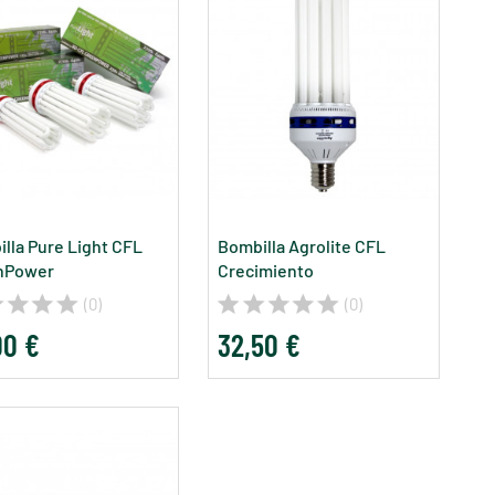
lla Pure Light CFL
Bombilla Agrolite CFL
nPower
Crecimiento
(0)
(0)
00 €
32,50 €