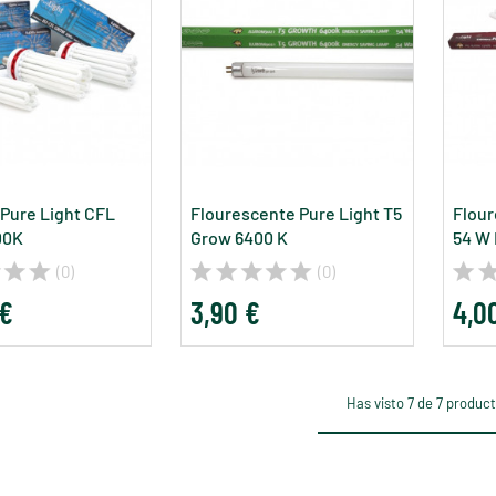
 Pure Light CFL
Flourescente Pure Light T5
Flour
00K
Grow 6400 K
54 W 
(0)
(0)
 €
3,90 €
4,0
Has visto 7 de 7 produc