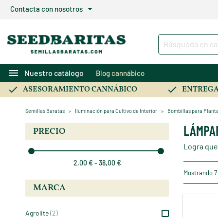
arrow_drop_down
Contacta con nosotros
menu
Nuestro catálogo
Blog cannábico
ASESORAMIENTO CANNÁBICO
ENTREGA
Semillas Baratas
Iluminación para Cultivo de Interior
Bombillas para Plant
LÁMPAR
PRECIO
Logra que
2,00 € - 38,00 €
Mostrando 7
MARCA
Agrolite
(2)