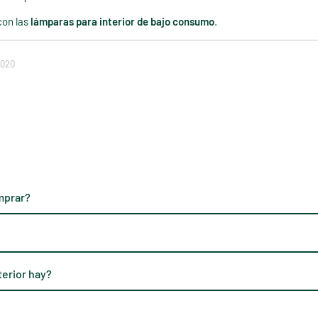
con las
lámparas para interior de bajo consumo
.
2020
mprar?
terior hay?