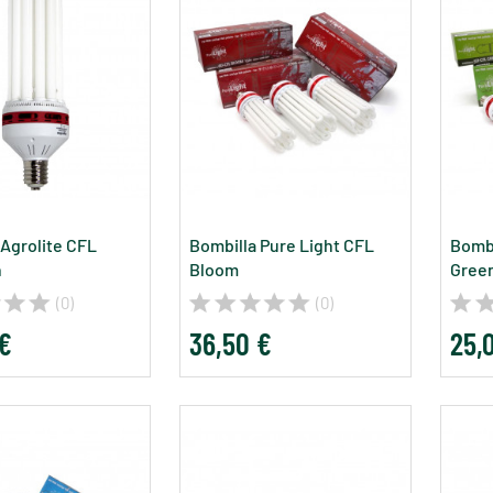
 Agrolite CFL
Bombilla Pure Light CFL
Bombi
n
Bloom
Gree
(0)
(0)
 €
36,50 €
25,