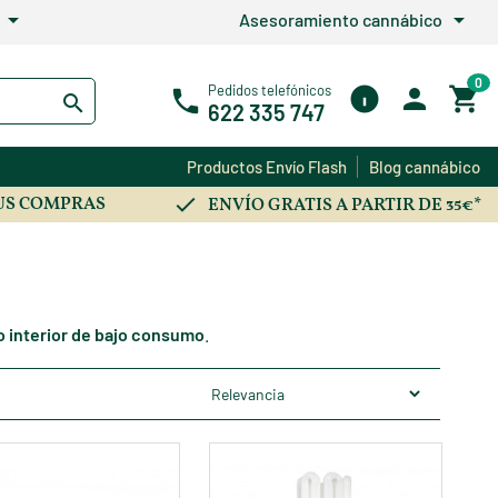
arrow_drop_down
arrow_drop_down
Asesoramiento cannábico
0
Pedidos telefónicos
622 335 747
Productos Envío Flash
Blog cannábico
US COMPRAS
ENVÍO GRATIS A PARTIR DE 35€*
o interior de bajo consumo
.