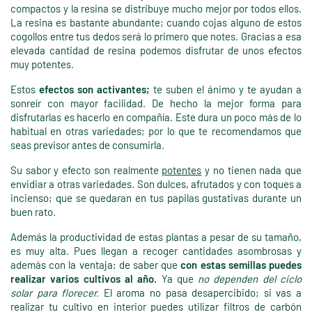
compactos y la resina se distribuye mucho mejor por todos ellos.
La resina es bastante abundante; cuando cojas alguno de estos
cogollos entre tus dedos será lo primero que notes. Gracias a esa
elevada cantidad de resina podemos disfrutar de unos efectos
muy potentes.
Estos
efectos son activantes;
te suben el ánimo y te ayudan a
sonreír con mayor facilidad. De hecho la mejor forma para
disfrutarlas es hacerlo en compañía. Este dura un poco más de lo
habitual en otras variedades; por lo que te recomendamos que
seas previsor antes de consumirla.
Su sabor y efecto son realmente
potentes
y no tienen nada que
envidiar a otras variedades. Son dulces, afrutados y con toques a
incienso; que se quedaran en tus papilas gustativas durante un
buen rato.
Además la productividad de estas plantas a pesar de su tamaño,
es muy alta. Pues llegan a recoger cantidades asombrosas y
además con la ventaja; de saber que
con estas semillas puedes
realizar varios cultivos al año.
Ya que
no dependen del ciclo
solar para florecer.
El aroma no pasa desapercibido; si vas a
realizar tu cultivo en interior puedes utilizar filtros de carbón