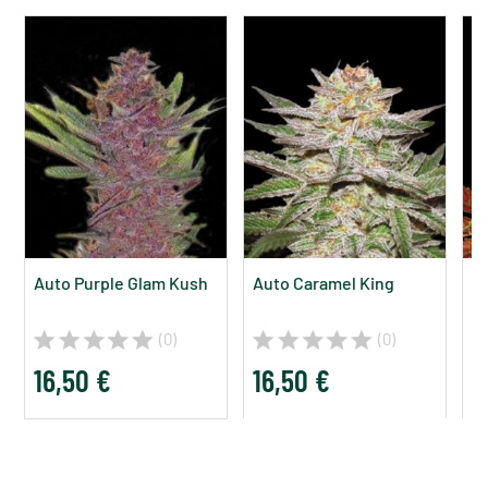
Auto Purple Glam Kush
Auto Caramel King
A
(0)
(0)
16,50 €
16,50 €
1