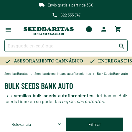
Envío gratis a partir de 35€
622 335 747

ASESORAMIENTO CANNÁBICO
ENTREGAS DIS
Semillas Baratas
Semillas de marihuana autoflorecientes
Bulk Seeds Bank Auto
BULK SEEDS BANK AUTO
Las
semillas bulk seeds autoflorecientes
del banco Bulk
seeds
tiene en su poder las
cepas más potentes.
Filtrar