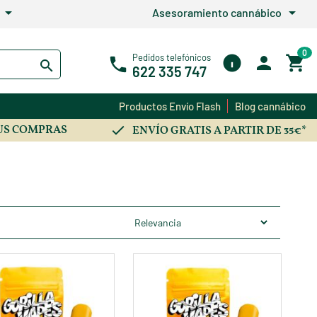
arrow_drop_down
arrow_drop_down
Asesoramiento cannábico
0
Pedidos telefónicos
622 335 747
Productos Envío Flash
Blog cannábico
US COMPRAS
ENVÍO GRATIS A PARTIR DE 35€*