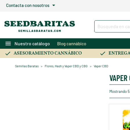
arrow_drop_down
Contacta con nosotros
menu
Nuestro catálogo
Blog cannábico
ASESORAMIENTO CANNÁBICO
ENTREGA
Semillas Baratas
Flores, Hash y Vaper CBD y CBG
Vaper CBD
VAPER
Mostrando 5