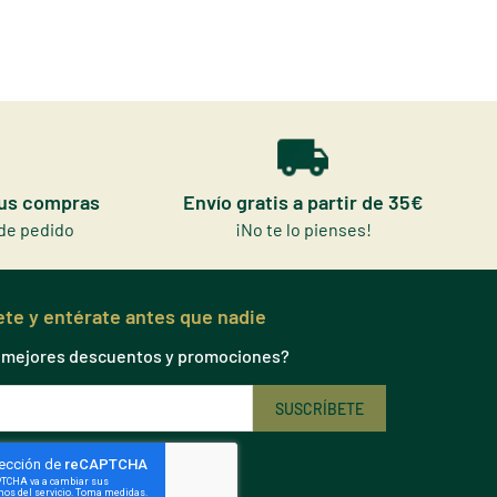
tus compras
Envío gratis a partir de 35€
de pedido
¡No te lo pienses!
te y entérate antes que nadie
s mejores descuentos y promociones?