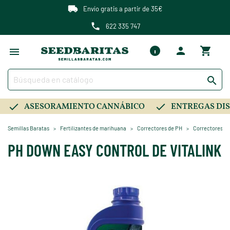
Envío gratis a partir de 35€
622 335 747

ASESORAMIENTO CANNÁBICO
ENTREGAS DIS
Semillas Baratas
Fertilizantes de marihuana
Correctores de PH
Correctores pa
PH DOWN EASY CONTROL DE VITALINK