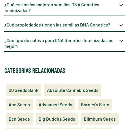
¿Cuáles son las mejores semillas DNA Genetics
keyboard_arrow_down
feminizadas?
¿Qué propiedades tienen las semillas DNA Genetics?
keyboard_arrow_down
¿Qué tipo de cultivo para DNA Genetics feminizadas es
keyboard_arrow_down
mejor?
CATEGORÍAS RELACIONADAS
00 Seeds Bank
Absolute Cannabis Seeds
Ace Seeds
Advanced Seeds
Barney's Farm
Bcn Seeds
Big Buddha Seeds
Blimburn Seeds