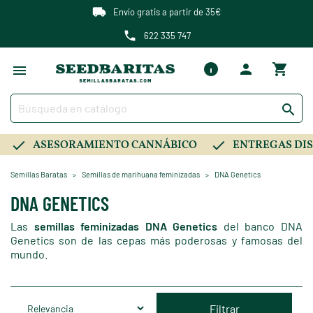
Envío gratis a partir de 35€
622 335 747

ASESORAMIENTO CANNÁBICO
ENTREGAS DIS
Semillas Baratas
Semillas de marihuana feminizadas
DNA Genetics
DNA GENETICS
Las
semillas feminizadas DNA Genetics
del banco DNA
Genetics son de las cepas más poderosas y famosas del
mundo.
Filtrar