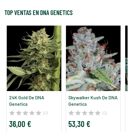
TOP VENTAS EN DNA GENETICS
24K Gold De DNA
Skywalker Kush De DNA
L
Genetics
Genetics
G
(0)
(0)
36,00 €
53,30 €
2