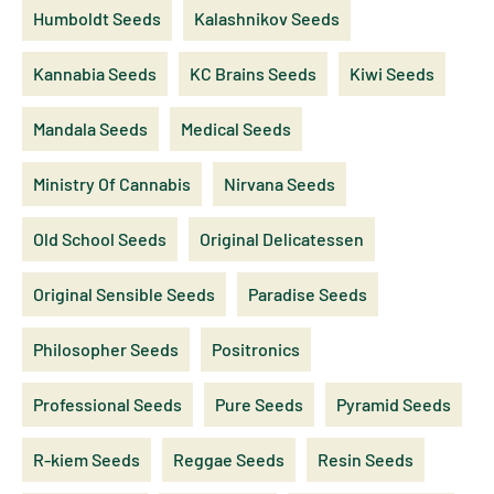
Humboldt Seeds
Kalashnikov Seeds
Kannabia Seeds
KC Brains Seeds
Kiwi Seeds
Mandala Seeds
Medical Seeds
Ministry Of Cannabis
Nirvana Seeds
Old School Seeds
Original Delicatessen
Original Sensible Seeds
Paradise Seeds
Philosopher Seeds
Positronics
Professional Seeds
Pure Seeds
Pyramid Seeds
R-kiem Seeds
Reggae Seeds
Resin Seeds