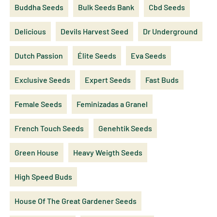
Buddha Seeds
Bulk Seeds Bank
Cbd Seeds
Delicious
Devils Harvest Seed
Dr Underground
Dutch Passion
Élite Seeds
Eva Seeds
Exclusive Seeds
Expert Seeds
Fast Buds
Female Seeds
Feminizadas a Granel
French Touch Seeds
Genehtik Seeds
Green House
Heavy Weigth Seeds
High Speed Buds
House Of The Great Gardener Seeds