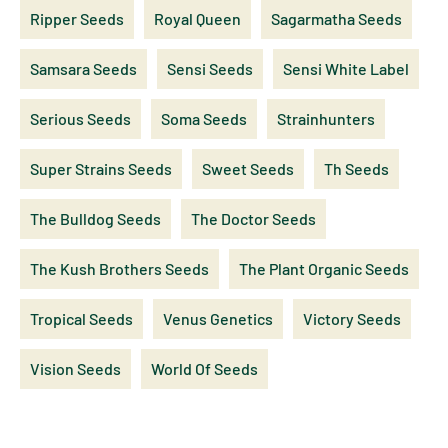
Ripper Seeds
Royal Queen
Sagarmatha Seeds
Samsara Seeds
Sensi Seeds
Sensi White Label
Serious Seeds
Soma Seeds
Strainhunters
Super Strains Seeds
Sweet Seeds
Th Seeds
The Bulldog Seeds
The Doctor Seeds
The Kush Brothers Seeds
The Plant Organic Seeds
Tropical Seeds
Venus Genetics
Victory Seeds
Vision Seeds
World Of Seeds