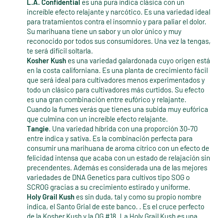
L.A. Confidential
es una pura índica clásica con un
increíble efecto relajante y narcótico. Es una variedad ideal
para tratamientos contra el insomnio y para paliar el dolor.
Su marihuana tiene un sabor y un olor único y muy
reconocido por todos sus consumidores. Una vez la tengas,
te será difícil soltarla.
Kosher Kush
es una variedad galardonada cuyo origen está
en la costa californiana. Es una planta de crecimiento fácil
que será ideal para cultivadores menos experimentados y
todo un clásico para cultivadores más curtidos. Su efecto
es una gran combinación entre eufórico y relajante.
Cuando la fumes verás que tienes una subida muy eufórica
que culmina con un increíble efecto relajante.
Tangie
. Una variedad híbrida con una proporción 30-70
entre índica y sativa. Es la combinación perfecta para
consumir una marihuana de aroma cítrico con un efecto de
felicidad intensa que acaba con un estado de relajación sin
precendentes. Además es considerada una de las mejores
variedades de DNA Genetics para cultivos tipo SOG o
SCROG gracias a su crecimiento estirado y uniforme.
Holy Grail Kush
es sin duda, tal y como su propio nombre
indica, el Santo Grial de este banco. . Es el cruce perfecto
de la Kosher Kush y la OG #18. La Holy Grail Kush es una