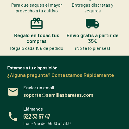
Para que saques el mayor
Entregas discretas y
provecho a tu cultivo
seguras
Regalo en todas tus
Envío gratis a partir de
compras
35€
Regalo cada 15€ de pedido
¡No te lo pienses!
Estamos a tu disposición
¿Alguna pregunta? Contestamos Rápidamente
Enviar un email
soporte@semillasbaratas.com
Llámanos
622 33 57 47
Lun - Vie de 09:00 a 17:00