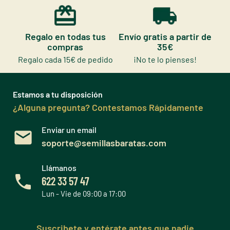
Regalo en todas tus
Envío gratis a partir de
compras
35€
Regalo cada 15€ de pedido
¡No te lo pienses!
Estamos a tu disposición
¿Alguna pregunta? Contestamos Rápidamente
Enviar un email
soporte@semillasbaratas.com
Llámanos
622 33 57 47
Lun - Vie de 09:00 a 17:00
Suscribete y entérate antes que nadie