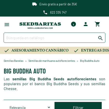
Envío gratis a partir de 35€
622 335 747

ASESORAMIENTO CANNÁBICO
ENTREGAS DIS
Semillas Baratas
Semillas de marihuana autoflorecientes
Big Buddha Auto
BIG BUDDHA AUTO
Las
semillas Big Buddha Seeds autoflorecientes
son
populares por el banco Big Buddha Seeds y sus semillas
Chesse.
Filtrar