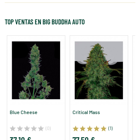
TOP VENTAS EN BIG BUDDHA AUTO
Blue Cheese
Critical Mass
C
S
(0)
(1)
37,10 €
77,50 €
3