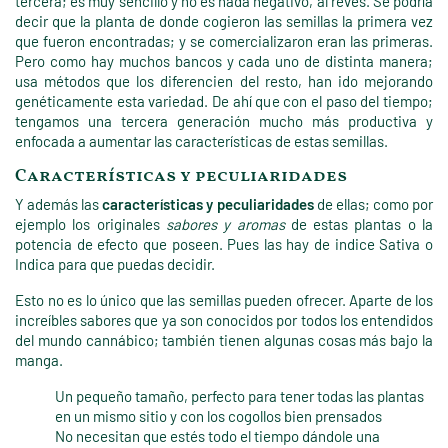
tercera; es muy sencillo y no es nada negativo, al revés. Se podría
decir que la planta de donde cogieron las semillas la primera vez
que fueron encontradas; y se comercializaron eran las primeras.
Pero como hay muchos bancos y cada uno de distinta manera;
usa métodos que los diferencien del resto, han ido mejorando
genéticamente esta variedad. De ahí que con el paso del tiempo;
tengamos una tercera generación mucho más productiva y
enfocada a aumentar las características de estas semillas.
Características y peculiaridades
Y además las
características y peculiaridades
de ellas; como por
ejemplo los originales
sabores y aromas
de estas plantas o la
potencia de efecto que poseen. Pues las hay de indice Sativa o
Indica para que puedas decidir.
Esto no es lo único que las semillas pueden ofrecer. Aparte de los
increíbles sabores que ya son conocidos por todos los entendidos
del mundo cannábico; también tienen algunas cosas más bajo la
manga.
Un pequeño tamaño, perfecto para tener todas las plantas
en un mismo sitio y con los cogollos bien prensados
No necesitan que estés todo el tiempo dándole una