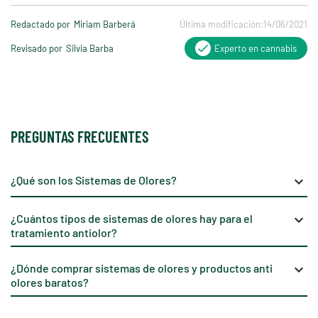
Redactado por
Miriam Barberá
Última modificación:
14/06/2021
Revisado por
Silvia Barba
Experto en cannabis
PREGUNTAS FRECUENTES
¿Qué son los Sistemas de Olores?
keyboard_arrow_down
¿Cuántos tipos de sistemas de olores hay para el
keyboard_arrow_down
tratamiento antiolor?
¿Dónde comprar sistemas de olores y productos anti
keyboard_arrow_down
olores baratos?