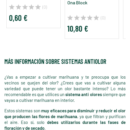
Ona Block
Fi
(0)
Fi
0,60 €
(0)
10,80 €
3
MÁS INFORMACIÓN SOBRE SISTEMAS ANTIOLOR
¿Vas a empezar a cultivar marihuana y te preocupa que los
vecinos se quejen del olor? ¿Crees que vas a cultivar alguna
variedad que puede tener un olor bastante intenso? Lo más
recomendable es que utilices un
sistema anti olores
siempre que
vayas a cultivar marihuana en interior.
Estos sistemas son
muy eficaces para disminuir y reducir el olor
que producen las flores de marihuana
, ya que filtran y purifican
el aire. Eso sí, solo
debes utilizarlos durante las fases de
floración y de secado
.