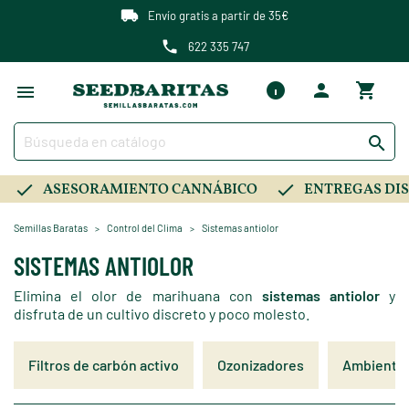
Envío gratis a partir de 35€
622 335 747

ASESORAMIENTO CANNÁBICO
ENTREGAS DIS
Semillas Baratas
Control del Clima
Sistemas antiolor
SISTEMAS ANTIOLOR
Elimina el olor de marihuana con
sistemas antiolor
y
disfruta de un cultivo discreto y poco molesto.
Filtros de carbón activo
Ozonizadores
Ambientad