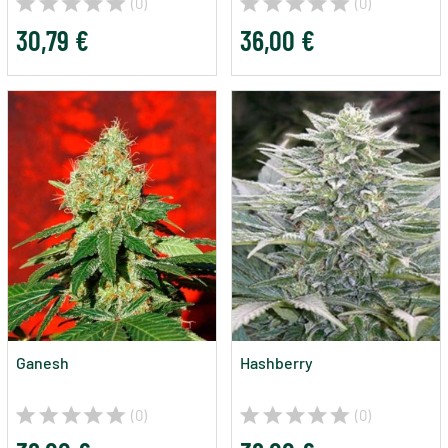
(0)
(0)
30,79 €
36,00 €
Ganesh
Hashberry
(0)
(0)