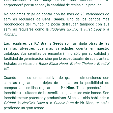
sorprenderá por su sabor y la cantidad de resina que produce.
No podíamos dejar de contar con las más de 25 variedades de
semillas regulares de
Sensi Seeds
. Uno de los bancos más
reconocidos del mundo no podía defraudar tampoco con sus
semillas regulares como la
Ruderalis Skunk
, la
First Lady
o la
Afghani
.
Las regulares de
KC Brains Seeds
son sin duda otras de las
semillas silvestres que más variedades cuenta en nuestro
catálogo. Sus semillas os encantarán no sólo por su calidad y
facilidad de germinación sino por lo espectacular de sus plantas.
Échales un vistazo a
Bahía Black Head
,
Brains Choice
o
Brasil X
KC
.
Cuando pienses en un cultivo de grandes dimensiones con
semillas regulares no dejes de pensar en la posibilidad de
comprar las semillas regulares de
Mr Nice
. Te sorprenderán los
increíbles resultados de las semillas regulares de este banco. Son
increíblemente potentes y productivas. Si no has oído hablar de la
Critical
, la
Neville’s Haze
o la
Bubble Gum
de Mr Nice, te estás
perdiendo un gran tesoro.