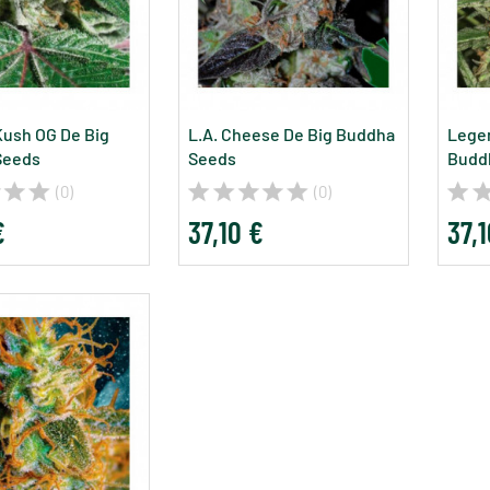
ush OG De Big
L.A. Cheese De Big Buddha
Legen
Seeds
Seeds
Budd
(0)
(0)
€
37,10 €
37,1