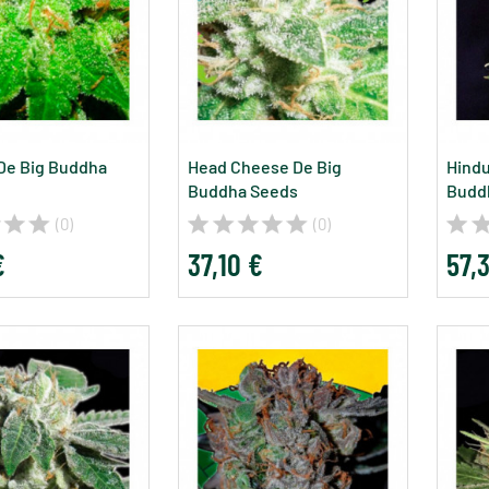
De Big Buddha
Head Cheese De Big
Hindu
Buddha Seeds
Budd
(0)
(0)
€
37,10 €
57,3