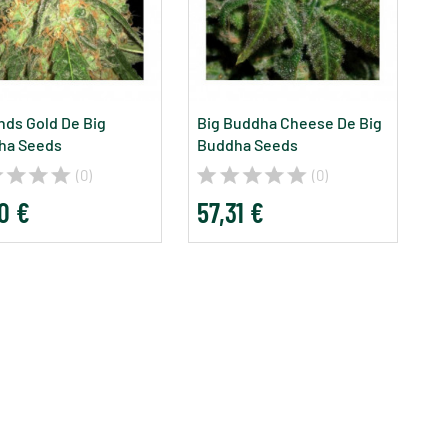
ds Gold De Big
Big Buddha Cheese De Big
ha Seeds
Buddha Seeds
(0)
(0)
0 €
57,31 €