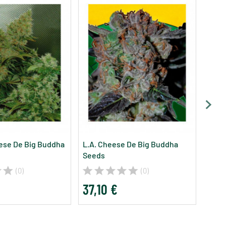
ese De Big Buddha
L.A. Cheese De Big Buddha
Head
Seeds
Seed
(0)
(0)
37,10 €
37,