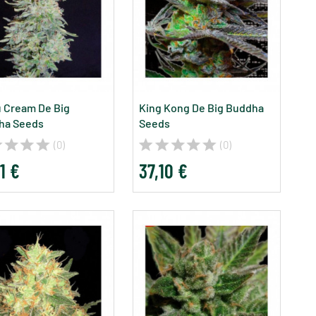
 Cream De Big
King Kong De Big Buddha
ha Seeds
Seeds
(0)
(0)
1 €
37,10 €