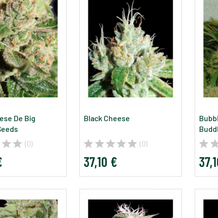
ese De Big
Black Cheese
Bubbl
Seeds
Budd
(0)
(0)
€
37,10 €
37,1