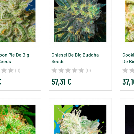
oon Pie De Big
Chiesel De Big Buddha
Cook
Seeds
Seeds
De Bi
(0)
(0)
€
57,31 €
37,1