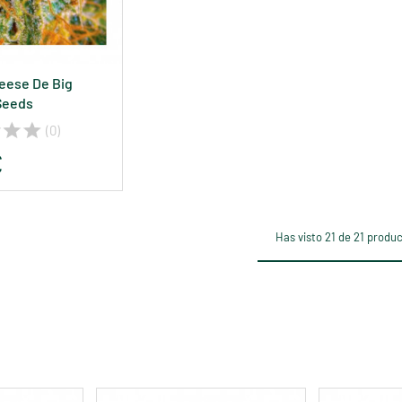
heese De Big
Seeds
(0)
€
Has visto 21 de 21 produ