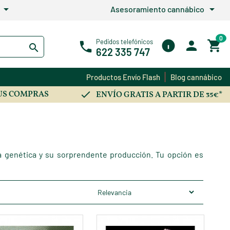
arrow_drop_down
arrow_drop_down
Asesoramiento cannábico
0
Pedidos telefónicos
622 335 747
Productos Envío Flash
Blog cannábico
US COMPRAS
ENVÍO GRATIS A PARTIR DE 35€*
a genética y su sorprendente producción. Tu opción es