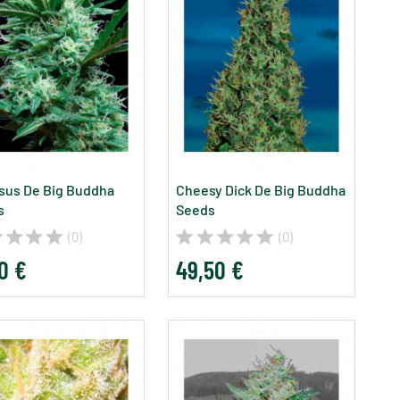
sus De Big Buddha
Cheesy Dick De Big Buddha
s
Seeds
(0)
(0)
0 €
49,50 €