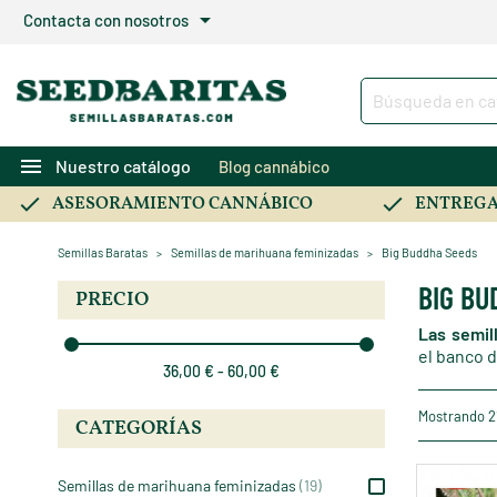
arrow_drop_down
Contacta con nosotros
menu
Nuestro catálogo
Blog cannábico
ASESORAMIENTO CANNÁBICO
ENTREGA
Semillas Baratas
Semillas de marihuana feminizadas
Big Buddha Seeds
BIG BU
PRECIO
Las semil
el banco 
36,00 € - 60,00 €
Mostrando 2
CATEGORÍAS
Semillas de marihuana feminizadas
(19)