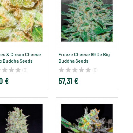
ies & Cream Cheese
Freeze Cheese 89 De Big
g Buddha Seeds
Buddha Seeds
(0)
(0)
0 €
57,31 €