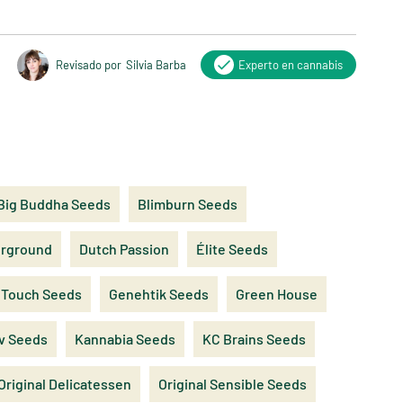
.
Revisado por
Silvia Barba
Experto en cannabis
Big Buddha Seeds
Blimburn Seeds
erground
Dutch Passion
Élite Seeds
 Touch Seeds
Genehtik Seeds
Green House
v Seeds
Kannabia Seeds
KC Brains Seeds
Original Delicatessen
Original Sensible Seeds