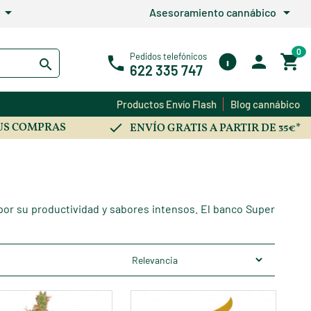
arrow_drop_down
arrow_drop_down
Asesoramiento cannábico
0
Pedidos telefónicos
622 335 747
Productos Envío Flash
Blog cannábico
US COMPRAS
ENVÍO GRATIS A PARTIR DE 35€*
or su productividad y sabores intensos. El banco Super