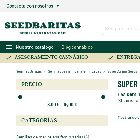
arrow_drop_down
Contacta con nosotros
menu
Nuestro catálogo
Blog cannábico
ASESORAMIENTO CANNÁBICO
ENTREGA
Semillas Baratas
Semillas de marihuana feminizadas
Super Strains Seeds
SUPER 
PRECIO
Las
semil
Strains su
8,00 € - 16,00 €
Mostrando 6
CATEGORÍAS
Semillas de marihuana feminizadas
(6)