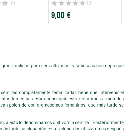
(0)
(0)
9,00 €
8,4
gran facilidad para ser cultivadas; y si buscas una cepa que
 semillas completamente feminizadas tiene que intervenir el
lantas femeninas. Para conseguir esto recurrimos a métodos
duzcan polen de con cromosomas femeninos, que más tarde se
 a esto lo denominamos cultivo ‘’sin semilla’’. Posteriormente
 más tarde su clonación. Estos clones los utilizaremos después