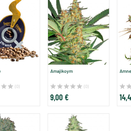
e
Amajikoym
Amne
(0)
(0)
9,00 €
14,