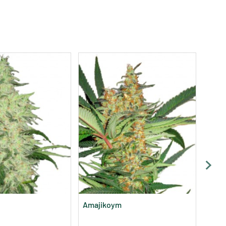
Amajikoym
7Th 