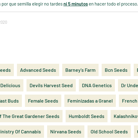
por que semilla elegir no tardes
ni 5 minutos
en hacer todo el proceso
2020
Seeds
Advanced Seeds
Barney's Farm
Bcn Seeds
Delicious
Devils Harvest Seed
DNA Genetics
Dr Und
ast Buds
Female Seeds
Feminizadas a Granel
French
f The Great Gardener Seeds
Humboldt Seeds
Kalashniko
inistry Of Cannabis
Nirvana Seeds
Old School Seeds