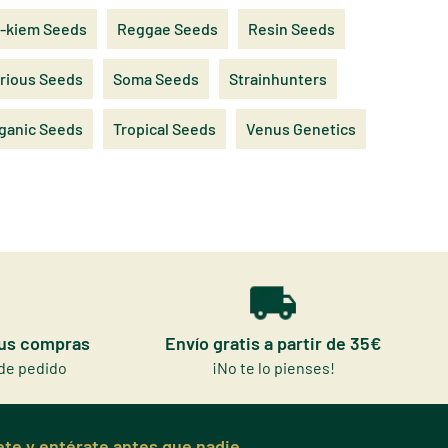
-kiem Seeds
Reggae Seeds
Resin Seeds
rious Seeds
Soma Seeds
Strainhunters
rganic Seeds
Tropical Seeds
Venus Genetics
tus compras
Envío gratis a partir de 35€
de pedido
¡No te lo pienses!
te y entérate antes que nadie