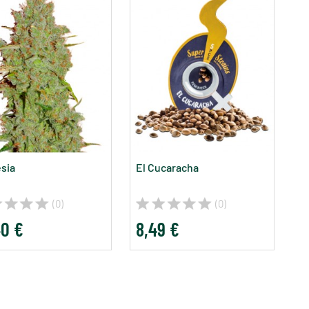
sia
El Cucaracha
(0)
(0)
40 €
8,49 €