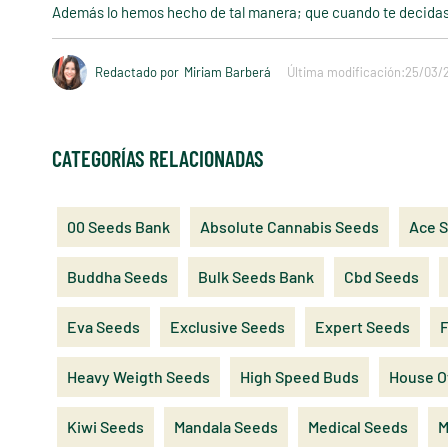
Además lo hemos hecho de tal manera; que cuando te decidas 
Redactado por
Miriam Barberá
Última modificación:
25/03/
CATEGORÍAS RELACIONADAS
00 Seeds Bank
Absolute Cannabis Seeds
Ace 
Buddha Seeds
Bulk Seeds Bank
Cbd Seeds
Eva Seeds
Exclusive Seeds
Expert Seeds
F
Heavy Weigth Seeds
High Speed Buds
House O
Kiwi Seeds
Mandala Seeds
Medical Seeds
M