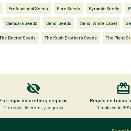
Professional Seeds
Pure Seeds
Pyramid Seeds
R
Samsara Seeds
Sensi Seeds
Sensi White Label
Se
The Doctor Seeds
The Kush Brothers Seeds
The Plant O
Entregas discretas y seguras
Regalo en todas 
Entregas discretas y seguras
Regalo cada 15€ 
Suscribe