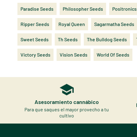
Paradise Seeds
Philosopher Seeds
Positronics
Ripper Seeds
Royal Queen
Sagarmatha Seeds
Sweet Seeds
Th Seeds
The Bulldog Seeds
Victory Seeds
Vision Seeds
World Of Seeds
Asesoramiento cannábico
Para que saques el mayor provecho a tu
cultivo