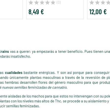
(0)
8,49 €
12,00 €
trains
vas a querer; ya empezarás a tener beneficio. Pues tienen una 
edarás insatisfecho.
as
cualidades
bastante enérgicas. Y son así porque para conseguir
nando únicamente plantas masculinas a través de la reversión de p
 las hembras desarrollen flores del género masculino para que pro
á nuevas semillas feminizadas de cannabis
.
te aisladas de los machos para que estos no intervengan con su polen,
lantas con los niveles más altos de Thc, se procede a su aislamiento y
cir semillas feminizadas.