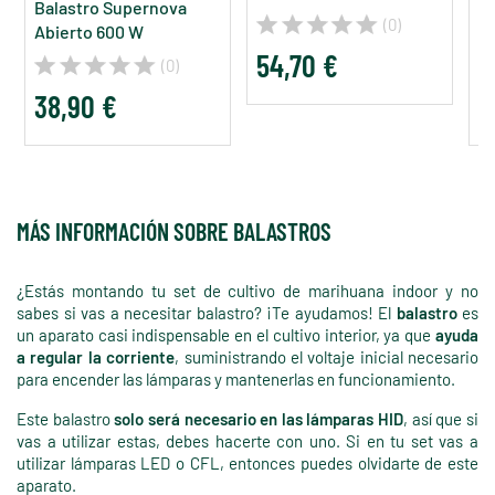
Balastro Supernova
B
(0)
Abierto 600 W
E
54,70 €
(0)
38,90 €
8
MÁS INFORMACIÓN SOBRE BALASTROS
¿Estás montando tu set de cultivo de marihuana indoor y no
sabes si vas a necesitar balastro? ¡Te ayudamos! El
balastro
es
un aparato casi indispensable en el cultivo interior, ya que
ayuda
a regular la corriente
, suministrando el voltaje inicial necesario
para encender las lámparas y mantenerlas en funcionamiento.
Este balastro
solo será necesario en las lámparas HID
, así que si
vas a utilizar estas, debes hacerte con uno. Si en tu set vas a
utilizar lámparas LED o CFL, entonces puedes olvidarte de este
aparato.