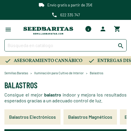
Envío gratis a partir de 35€
622 335 747

ASESORAMIENTO CANNÁBICO
ENTREGAS DIS
Semillas Baratas
Iluminación para Cultivo de Interior
Balastros
BALASTROS
Consigue el mejor
balastro
indoor y mejora los resultados
esperados gracias a un adecuado control de luz.
Balastros Electrónicos
Balastros Magnéticos
Ba