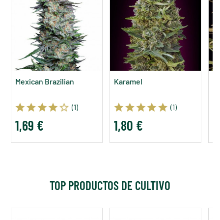
Mexican Brazilian
Karamel
Cr
(1)
(1)
1,69 €
1,80 €
2
TOP PRODUCTOS DE CULTIVO