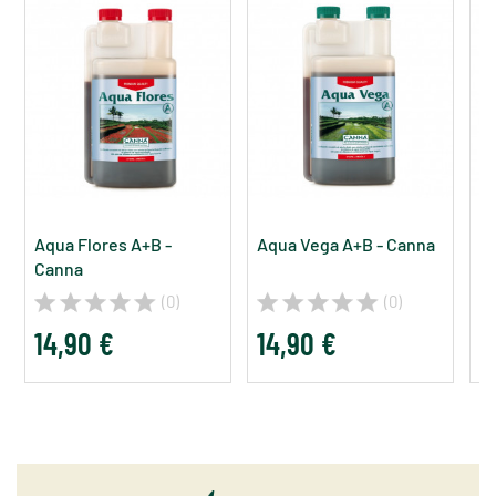
Aqua Flores A+B -
Aqua Vega A+B - Canna
Bi
Canna
(0)
(0)
14,90 €
14,90 €
1