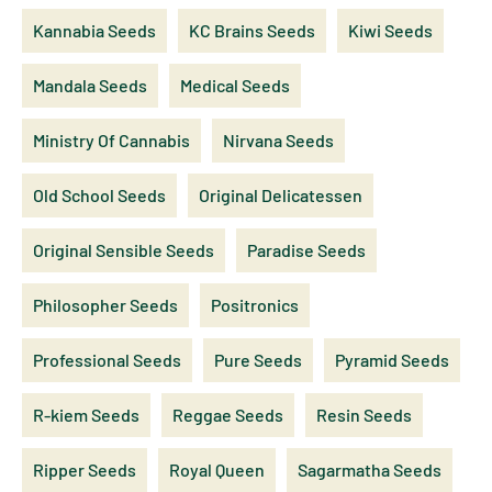
Kannabia Seeds
KC Brains Seeds
Kiwi Seeds
Mandala Seeds
Medical Seeds
Ministry Of Cannabis
Nirvana Seeds
Old School Seeds
Original Delicatessen
Original Sensible Seeds
Paradise Seeds
Philosopher Seeds
Positronics
Professional Seeds
Pure Seeds
Pyramid Seeds
R-kiem Seeds
Reggae Seeds
Resin Seeds
Ripper Seeds
Royal Queen
Sagarmatha Seeds