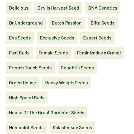
Delicious
Devils Harvest Seed
DNA Genetics
Dr Underground
Dutch Passion
Élite Seeds
Eva Seeds
Exclusive Seeds
Expert Seeds
Fast Buds
Female Seeds
Feminizadas a Granel
French Touch Seeds
Genehtik Seeds
Green House
Heavy Weigth Seeds
High Speed Buds
House Of The Great Gardener Seeds
Humboldt Seeds
Kalashnikov Seeds