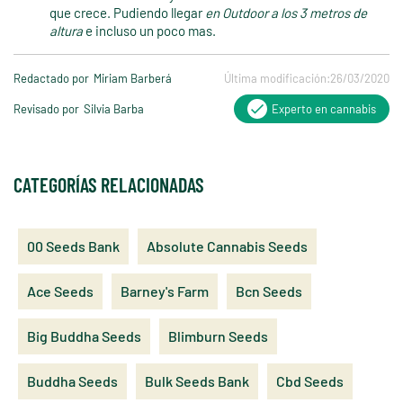
que crece. Pudiendo llegar
en Outdoor a los 3 metros de
altura
e incluso un poco mas.
Redactado por
Miriam Barberá
Última modificación:
26/03/2020
Revisado por
Silvia Barba
Experto en cannabis
CATEGORÍAS RELACIONADAS
00 Seeds Bank
Absolute Cannabis Seeds
Ace Seeds
Barney's Farm
Bcn Seeds
Big Buddha Seeds
Blimburn Seeds
Buddha Seeds
Bulk Seeds Bank
Cbd Seeds