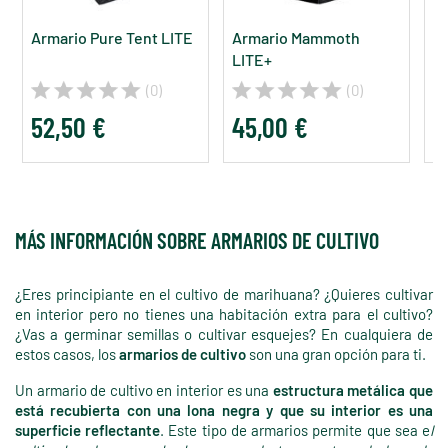
Armario Pure Tent LITE
Armario Mammoth
A
LITE+
R
(0)
(0)
52,50 €
45,00 €
5
MÁS INFORMACIÓN SOBRE ARMARIOS DE CULTIVO
¿Eres principiante en el cultivo de marihuana? ¿Quieres cultivar
en interior pero no tienes una habitación extra para el cultivo?
¿Vas a germinar semillas o cultivar esquejes? En cualquiera de
estos casos, los
armarios de cultivo
son una gran opción para ti.
Un armario de cultivo en interior es una
estructura metálica que
está recubierta con una lona negra y que su interior es una
superficie reflectante
. Este tipo de armarios permite que sea e
l