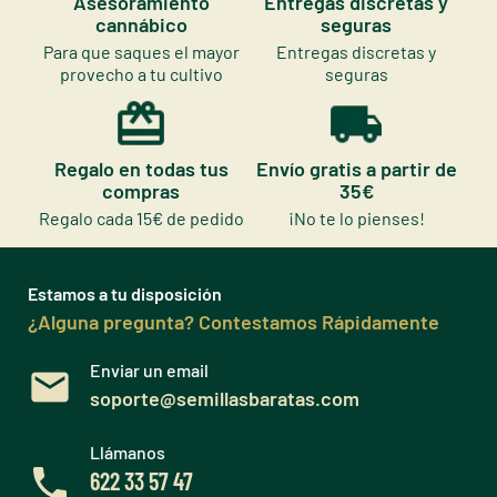
Asesoramiento
Entregas discretas y
cannábico
seguras
Para que saques el mayor
Entregas discretas y
provecho a tu cultivo
seguras
Regalo en todas tus
Envío gratis a partir de
compras
35€
Regalo cada 15€ de pedido
¡No te lo pienses!
Estamos a tu disposición
¿Alguna pregunta? Contestamos Rápidamente
Enviar un email
soporte@semillasbaratas.com
Llámanos
622 33 57 47