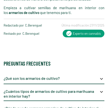
Empieza a cultivar semillas de marihuana en interior con
los
armarios de cultivo
que tenemos para ti.
Redactado por
C.Berenguel
Última modificación:
27/11/2025
Revisado por
C.Berenguel
Experto en cannabis
PREGUNTAS FRECUENTES
¿Qué son los armarios de cultivo?
keyboard_arrow_down
¿Cuántos tipos de armarios de cultivo para marihuana
keyboard_arrow_down
en interior hay?