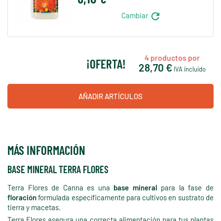
refresh
Cambiar
4
productos por
¡OFERTA!
28,70 €
IVA incluido
AÑADIR ARTÍCULOS
MÁS INFORMACIÓN
BASE MINERAL TERRA FLORES
Terra Flores de Canna es una
base mineral
para la fase de
floración
formulada específicamente para cultivos en sustrato de
tierra y macetas.
Terra Flores asegura una correcta alimentación para tus plantas