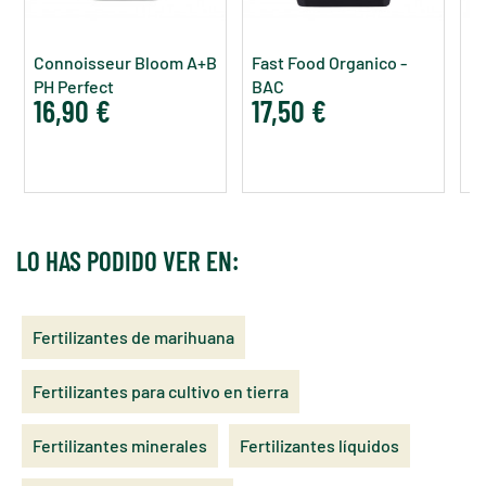
Connoisseur Bloom A+B
Fast Food Organico -
P
PH Perfect
BAC
G
16,90 €
17,50 €
1
F
LO HAS PODIDO VER EN:
Fertilizantes de marihuana
Fertilizantes para cultivo en tierra
Fertilizantes minerales
Fertilizantes líquidos