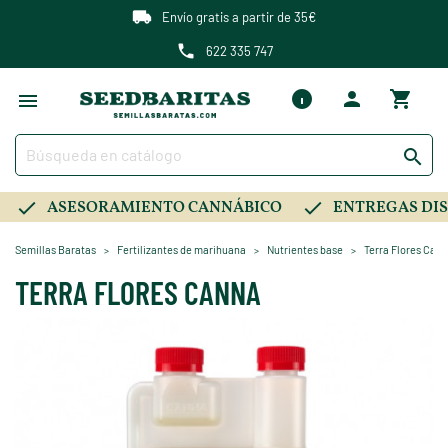
Envío gratis a partir de 35€
622 335 747

ASESORAMIENTO CANNÁBICO
ENTREGAS DIS
Semillas Baratas
Fertilizantes de marihuana
Nutrientes base
Terra Flores Can
TERRA FLORES CANNA