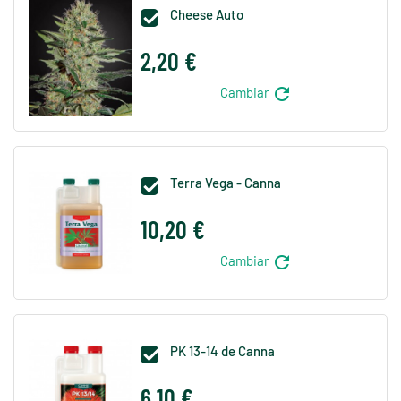
Cheese Auto

2,20 €
refresh
Cambiar
Terra Vega - Canna

10,20 €
refresh
Cambiar
PK 13-14 de Canna

6,10 €