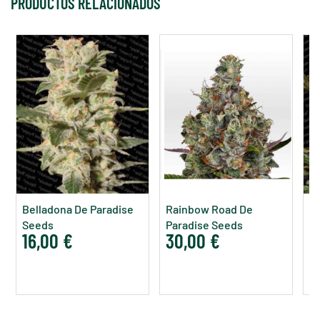
PRODUCTOS RELACIONADOS
Belladona De Paradise
Rainbow Road De
D
Seeds
Paradise Seeds
S
16,00 €
30,00 €
1