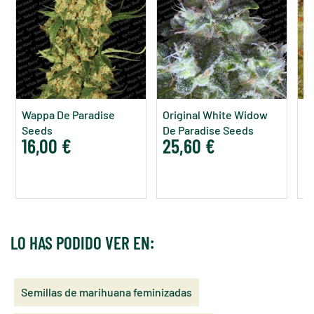
Wappa De Paradise
Original White Widow
S
Seeds
De Paradise Seeds
D
16,00 €
25,60 €
4
LO HAS PODIDO VER EN:
Semillas de marihuana feminizadas