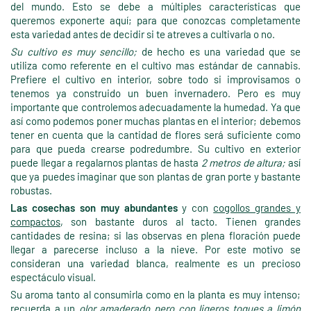
del mundo. Esto se debe a múltiples características que
queremos exponerte aquí; para que conozcas completamente
esta variedad antes de decidir si te atreves a cultivarla o no.
Su cultivo es muy sencillo;
de hecho es una variedad que se
utiliza como referente en el cultivo mas estándar de cannabis.
Prefiere el cultivo en interior, sobre todo si improvisamos o
tenemos ya construido un buen invernadero. Pero es muy
importante que controlemos adecuadamente la humedad. Ya que
así como podemos poner muchas plantas en el interior; debemos
tener en cuenta que la cantidad de flores será suficiente como
para que pueda crearse podredumbre. Su cultivo en exterior
puede llegar a regalarnos plantas de hasta
2 metros de altura;
así
que ya puedes imaginar que son plantas de gran porte y bastante
robustas.
Las cosechas son muy abundantes
y con
cogollos grandes y
compactos
, son bastante duros al tacto. Tienen grandes
cantidades de resina; si las observas en plena floración puede
llegar a parecerse incluso a la nieve. Por este motivo se
consideran una variedad blanca, realmente es un precioso
espectáculo visual.
Su aroma tanto al consumirla como en la planta es muy intenso;
recuerda a un
olor amaderado pero con ligeros toques a limón