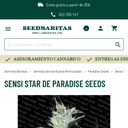
Envío gratis a partir de 35€
622 335 747

ASESORAMIENTO CANNÁBICO
ENTREGAS DIS
Semillas Baratas
Semillas de marihuana feminizadas
Paradise Seeds
Sensi Sta
SENSI STAR DE PARADISE SEEDS