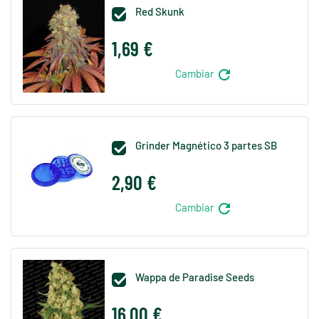
Red Skunk

1,69 €
refresh
Cambiar
Grinder Magnético 3 partes SB

2,90 €
refresh
Cambiar
Wappa de Paradise Seeds

16,00 €