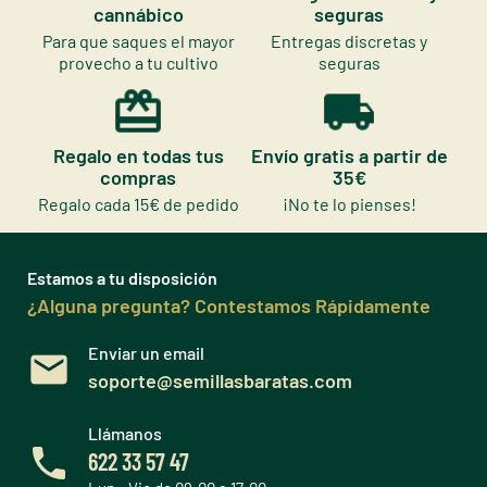
cannábico
seguras
Para que saques el mayor
Entregas discretas y
provecho a tu cultivo
seguras
Regalo en todas tus
Envío gratis a partir de
compras
35€
Regalo cada 15€ de pedido
¡No te lo pienses!
Estamos a tu disposición
¿Alguna pregunta? Contestamos Rápidamente
Enviar un email
soporte@semillasbaratas.com
Llámanos
622 33 57 47