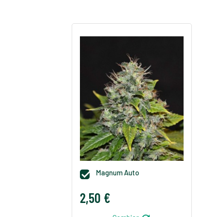
Magnum Auto

2,50 €