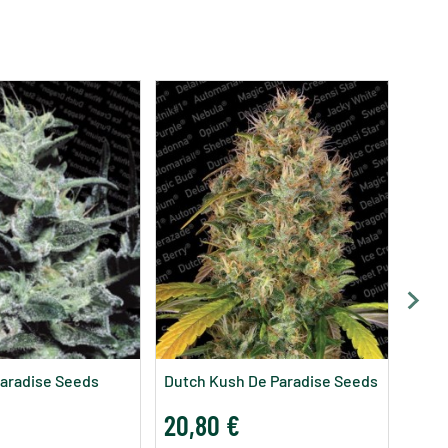
L.A.
Seed
20,
aradise Seeds
Dutch Kush De Paradise Seeds
20,80 €