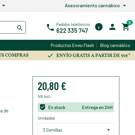
arrow_drop_down
arrow_drop_down
Asesoramiento cannábico
0
Pedidos telefónicos
622 335 747
Productos Envío Flash
Blog cannábico
US COMPRAS
ENVÍO GRATIS A PARTIR DE 35€*
20,80 €
IVA Incl.
En stock
Entrega en 24H
ta de
Unidades