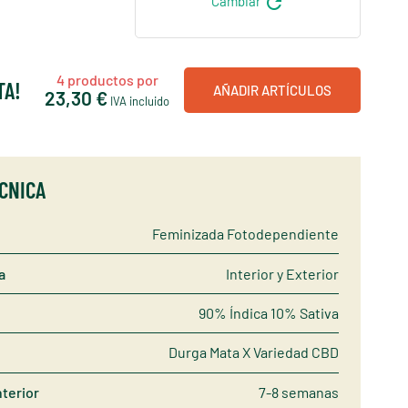
refresh
Cambiar
4
productos por
TA!
AÑADIR ARTÍCULOS
23,30 €
IVA incluido
ÉCNICA
Feminizada Fotodependiente
a
Interior y Exterior
90% Índica 10% Sativa
Durga Mata X Variedad CBD
nterior
7-8 semanas