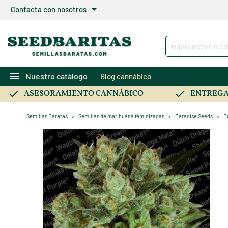
arrow_drop_down
Contacta con nosotros
menu
Nuestro catálogo
Blog cannábico
ASESORAMIENTO CANNÁBICO
ENTREGA
Semillas Baratas
Semillas de marihuana feminizadas
Paradise Seeds
D