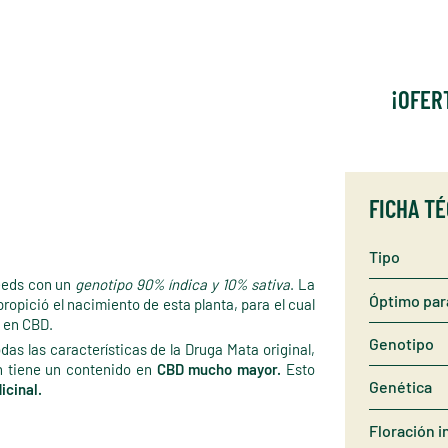
¡OFER
FICHA T
Tipo
eeds con un
genotipo 90% índica y 10% sativa
. La
Óptimo par
ropició el nacimiento de esta planta, para el cual
o en CBD.
Genotipo
s las características de la Druga Mata original,
n tiene un contenido en
CBD mucho mayor.
Esto
Genética
icinal.
Floración i