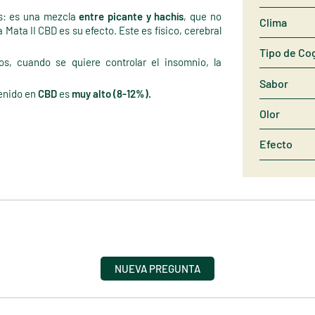
s: es una mezcla
entre picante y hachís
, que no
Clima
 Mata II CBD es su efecto. Este es físico, cerebral
Tipo de Co
s, cuando se quiere controlar el insomnio, la
Sabor
tenido en
CBD
es
muy alto (8-12%).
Olor
Efecto
NUEVA PREGUNTA