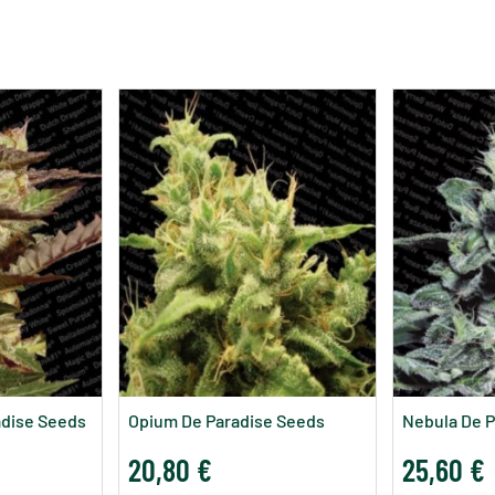
adise Seeds
Opium De Paradise Seeds
Nebula De P
20,80 €
25,60 €