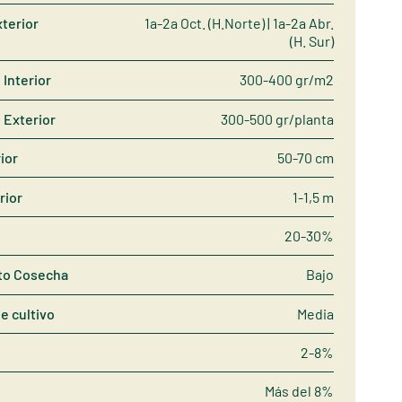
terior
1a-2a Oct. (H.Norte) | 1a-2a Abr.
(H. Sur)
Interior
300-400 gr/m2
 Exterior
300-500 gr/planta
rior
50-70 cm
rior
1-1,5 m
20-30%
to Cosecha
Bajo
de cultivo
Media
2-8%
Más del 8%