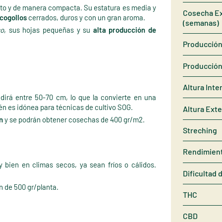
sto y de manera compacta. Su estatura es media y
Cosecha Ex
 cogollos
cerrados, duros y con un gran aroma.
(semanas)
so
, sus hojas pequeñas y su
alta producción de
Producción 
Producción
Altura Inte
dirá entre 50-70 cm, lo que la convierte en una
én es idónea para técnicas de cultivo SOG.
Altura Exte
n
y se podrán obtener cosechas de 400 gr/m2.
Streching
Rendimien
 bien en climas secos, ya sean fríos o cálidos.
Dificultad 
n de 500 gr/planta.
THC
CBD