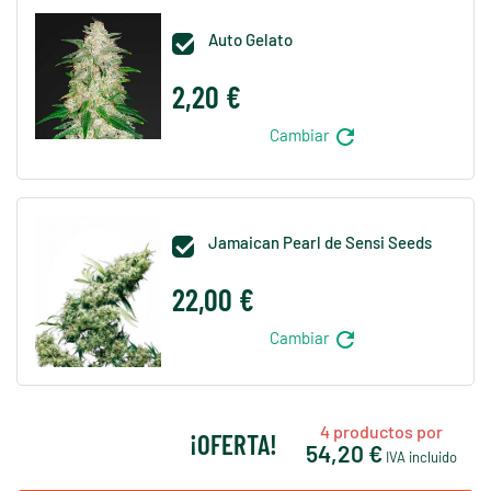
Auto Gelato

2,20 €
refresh
Cambiar
Jamaican Pearl de Sensi Seeds

22,00 €
refresh
Cambiar
4
productos por
¡OFERTA!
54,20 €
IVA incluido