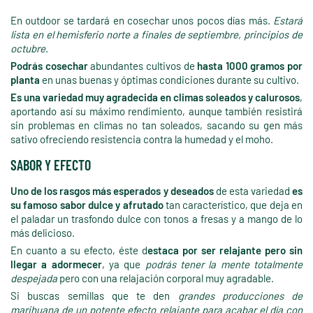
En outdoor se tardará en cosechar unos pocos días más.
Estará
lista en el hemisferio norte a finales de septiembre, principios de
octubre
.
Podrás cosechar
abundantes cultivos de
hasta 1000 gramos por
planta
en unas buenas y óptimas condiciones durante su cultivo.
Es una variedad muy agradecida en climas soleados y calurosos
,
aportando así su máximo rendimiento, aunque también resistirá
sin problemas en climas no tan soleados, sacando su gen más
sativo ofreciendo resistencia contra la humedad y el moho.
SABOR Y EFECTO
Uno de los rasgos más esperados y deseados
de esta variedad
es
su famoso sabor dulce y afrutado
tan característico, que deja en
el paladar un trasfondo dulce con tonos a fresas y a mango de lo
más delicioso.
En cuanto a su efecto, éste d
estaca por ser relajante pero sin
llegar a adormecer
, ya que
podrás tener la mente totalmente
despejada
pero con una relajación corporal muy agradable.
Si buscas semillas que te den
grandes producciones de
marihuana de un potente efecto relajante para acabar el día con