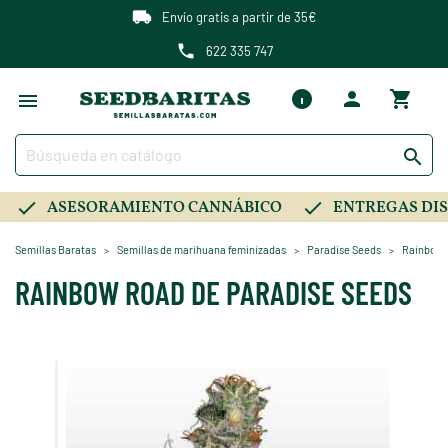
Envío gratis a partir de 35€
622 335 747

ASESORAMIENTO CANNÁBICO
ENTREGAS DIS
Semillas Baratas
Semillas de marihuana feminizadas
Paradise Seeds
Rainbow 
RAINBOW ROAD DE PARADISE SEEDS