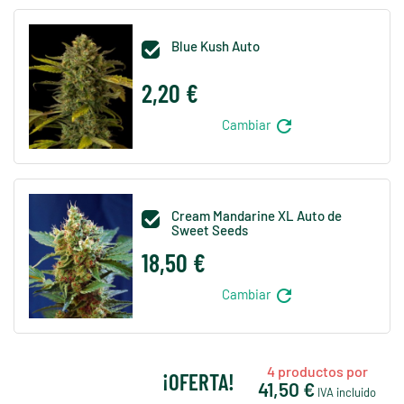
Blue Kush Auto

2,20 €
refresh
Cambiar
Cream Mandarine XL Auto de

Sweet Seeds
18,50 €
refresh
Cambiar
4
productos por
¡OFERTA!
41,50 €
IVA incluido