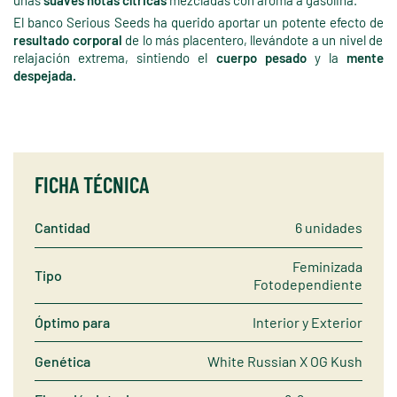
unas
suaves notas cítricas
mezcladas con aroma a gasolina.
El banco Serious Seeds ha querido aportar un potente efecto de
resultado corporal
de lo más placentero, llevándote a un nivel de
relajación extrema, sintiendo el
cuerpo pesado
y la
mente
despejada.
FICHA TÉCNICA
Cantidad
6 unidades
Feminizada
Tipo
Fotodependiente
Óptimo para
Interior y Exterior
Genética
White Russian X OG Kush