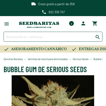
Envío gratis a partir de 35€
622 335 747

ASESORAMIENTO CANNÁBICO
ENTREGAS DIS
Semillas Baratas
Semillas de marihuana feminizadas
Serious Seeds
Bubble Gum
BUBBLE GUM DE SERIOUS SEEDS