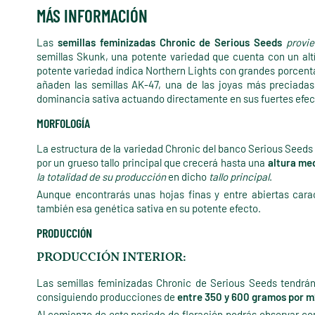
MÁS INFORMACIÓN
Las
semillas feminizadas Chronic de Serious Seeds
provi
semillas Skunk, una potente variedad que cuenta con un altí
potente variedad índica Northern Lights con grandes porcenta
añaden las semillas AK-47, una de las joyas más preciada
dominancia sativa actuando directamente en sus fuertes efec
MORFOLOGÍA
La estructura de la variedad Chronic del banco Serious Seeds
por un grueso tallo principal que crecerá hasta una
altura me
la totalidad de su producción
en dicho
tallo principal
.
Aunque encontrarás unas hojas finas y entre abiertas carac
también esa genética sativa en su potente efecto.
PRODUCCIÓN
PRODUCCIÓN INTERIOR:
Las semillas feminizadas Chronic de Serious Seeds tendrá
consiguiendo producciones de
entre 350 y 600 gramos por m
Al comienzo de este periodo de floración podrás observar co