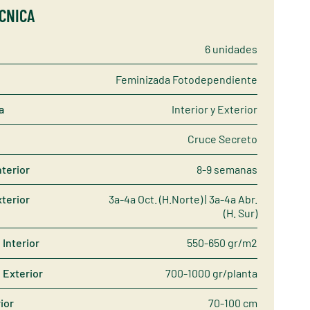
ÉCNICA
6 unidades
Feminizada Fotodependiente
a
Interior y Exterior
Cruce Secreto
nterior
8-9 semanas
terior
3a-4a Oct. (H.Norte) | 3a-4a Abr.
(H. Sur)
Interior
550-650 gr/m2
 Exterior
700-1000 gr/planta
rior
70-100 cm