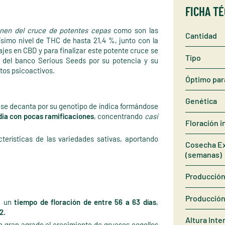
FICHA T
enen del cruce de potentes cepas
como son las
Cantidad
simo nivel de THC de hasta 21,4 %, junto con la
jes en CBD y para finalizar este potente cruce se
Tipo
s del banco Serious Seeds por su potencia y su
tos psicoactivos.
Óptimo par
Genética
 se decanta por su genotipo de índica formándose
dia con pocas ramificaciones
, concentrando
casi
Floración i
terísticas de las variedades sativas, aportando
Cosecha Ex
(semanas)
Producción 
Producción
n un
tiempo de floración de entre 56 a 63 días
,
2.
Altura Inte
n gran agrado el crecimiento de gruesos cogollos