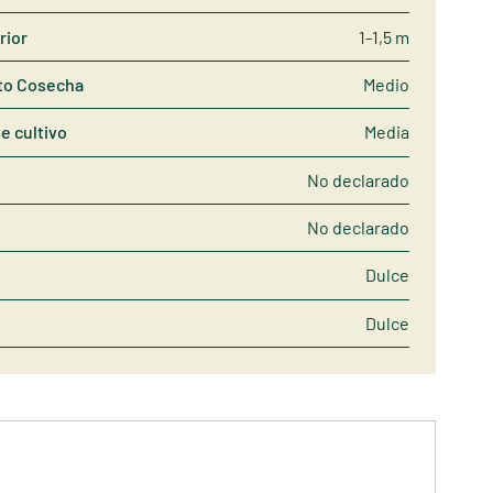
rior
1-1,5 m
to Cosecha
Medio
de cultivo
Media
No declarado
No declarado
Dulce
Dulce