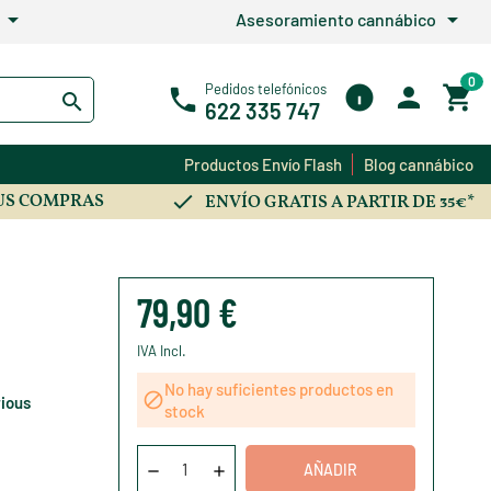
arrow_drop_down
arrow_drop_down
Asesoramiento cannábico
0
Pedidos telefónicos
622 335 747
Productos Envío Flash
Blog cannábico
US COMPRAS
ENVÍO GRATIS A PARTIR DE 35€*
79,90 €
IVA Incl.
No hay suficientes productos en

ious
stock
AÑADIR