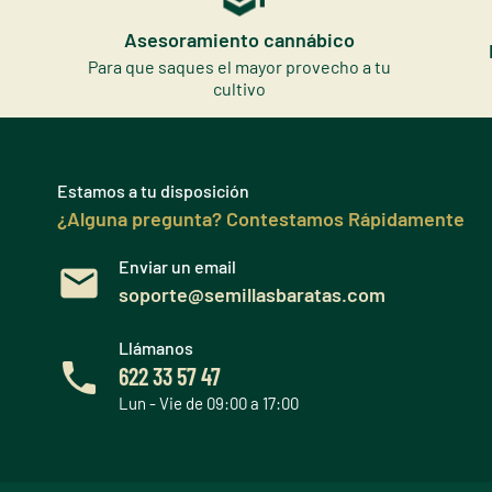
Asesoramiento cannábico
Para que saques el mayor provecho a tu
cultivo
Estamos a tu disposición
¿Alguna pregunta? Contestamos Rápidamente
Enviar un email
soporte@semillasbaratas.com
Llámanos
622 33 57 47
Lun - Vie de 09:00 a 17:00