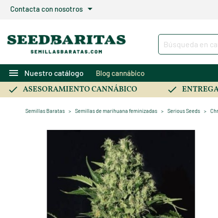
arrow_drop_down
Contacta con nosotros
menu
Nuestro catálogo
Blog cannábico
ASESORAMIENTO CANNÁBICO
ENTREGA
Semillas Baratas
Semillas de marihuana feminizadas
Serious Seeds
Chr