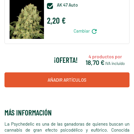
AK 47 Auto

2,20 €
refresh
Cambiar
4
productos por
¡OFERTA!
18,70 €
IVA incluido
AÑADIR ARTÍCULOS
MÁS INFORMACIÓN
La Psychedelic es una de las ganadoras de quienes buscan un
cannabis de gran efecto psicodélico y eufórico. Conocida