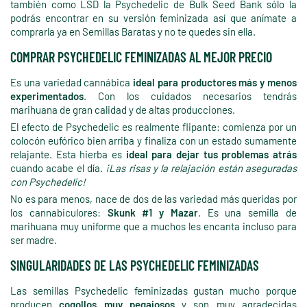
también como LSD la Psychedelic de Bulk Seed Bank sólo la
podrás encontrar en su versión feminizada así que anímate a
comprarla ya en Semillas Baratas y no te quedes sin ella.
COMPRAR PSYCHEDELIC FEMINIZADAS AL MEJOR PRECIO
Es una variedad cannábica
ideal para productores más y menos
experimentados
. Con los cuidados necesarios tendrás
marihuana de gran calidad y de altas producciones.
El efecto de Psychedelic es realmente flipante: comienza por un
colocón eufórico bien arriba y finaliza con un estado sumamente
relajante. Esta hierba es
ideal para dejar tus problemas atrás
cuando acabe el día.
¡Las risas y la relajación están aseguradas
con Psychedelic!
No es para menos, nace de dos de las variedad más queridas por
los cannabiculores:
Skunk #1 y Mazar
. Es una semilla de
marihuana muy uniforme que a muchos les encanta incluso para
ser madre.
SINGULARIDADES DE LAS PSYCHEDELIC FEMINIZADAS
Las semillas Psychedelic feminizadas gustan mucho porque
producen
cogollos muy pegajosos
y son muy agradecidas