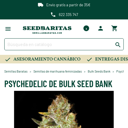
Envío gratis a partir de 35€
622 335 747

ASESORAMIENTO CANNÁBICO
ENTREGAS DIS
Semillas Baratas
Semillas de marihuana feminizadas
Bulk Seeds Bank
Psyched
PSYCHEDELIC DE BULK SEED BANK