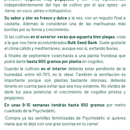
independientemente del tipo de cultivo por el que optes:
en
tierra, en coco, aéreo o hidropónico
.
Su sabor y olor es fresco y dulce
a la vez, con un regusto final a
castaña. Además la consideran una de las marihuanas más
bonitas por su forma y crecimiento.
Si las cultivas
en el exterior verás que aguanta bien plagas
, cosa
a la que nos tiene acostumbrados
Bulk Seed Bank
. Suele gustarle
el clima cálido y mediterráneo, aunque eso sí, evitando lluvias.
A finales de septiembre cosecharás a una planta frondosa que
podrá darte
hasta 900 gramos por planta
en cogollos.
Cuando la cultives
en el interior
deberás estar pendiente de la
humedad, entre 40-70% es lo ideal. También la ventilación es
importante porque son plantas bastante olorosas, deberás
tenerlo en cuenta para evitar que sea muy evidente. No olvides de
darle luz para potenciar el crecimiento de cogollos prietos y
pegajosos.
En unas 9-10 semanas tendrás hasta 650 gramos
por metro
cuadrado de la Psychedelic.
¡Compra ya las semillas feminizadas de Psychedelic si quieres
maría que te deje con una gran sonrisa en tu cama!