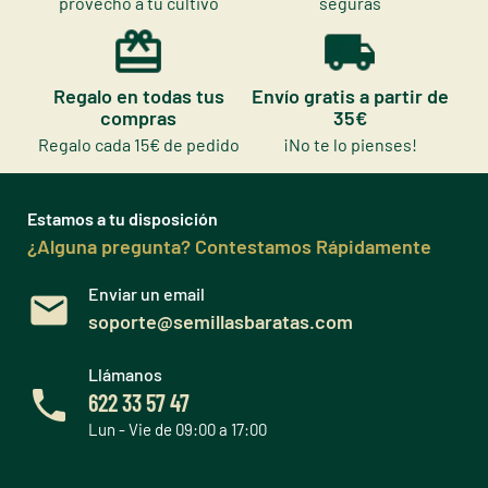
provecho a tu cultivo
seguras
Regalo en todas tus
Envío gratis a partir de
compras
35€
Regalo cada 15€ de pedido
¡No te lo pienses!
Estamos a tu disposición
¿Alguna pregunta? Contestamos Rápidamente
Enviar un email
soporte@semillasbaratas.com
Llámanos
622 33 57 47
Lun - Vie de 09:00 a 17:00