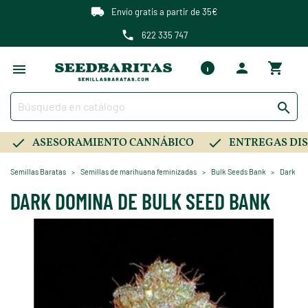
Envío gratis a partir de 35€
622 335 747

ASESORAMIENTO CANNÁBICO
ENTREGAS DIS
Semillas Baratas
Semillas de marihuana feminizadas
Bulk Seeds Bank
Dark Do
DARK DOMINA DE BULK SEED BANK