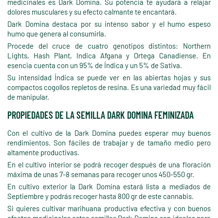
medicinales es Dark Domina. Su potencia te ayudará a relajar
dolores musculares y su efecto calmante te encantará.
Dark Domina destaca por su intenso sabor y el humo espeso
humo que genera al consumirla.
Procede del cruce de cuatro genotipos distintos: Northern
Lights, Hash Plant, Indica Afgana y Ortega Canadiense. En
esencia cuenta con un 95% de Índica y un 5% de Sativa.
Su intensidad Índica se puede ver en las abiertas hojas y sus
compactos cogollos repletos de resina. Es una variedad muy fácil
de manipular.
PROPIEDADES DE LA SEMILLA DARK DOMINA FEMINIZADA
Con el cultivo de la Dark Domina puedes esperar muy buenos
rendimientos. Son fáciles de trabajar y de tamaño medio pero
altamente productivas.
En el cultivo interior se podrá recoger después de una floración
máxima de unas 7-8 semanas para recoger unos 450-550 gr.
En cultivo exterior la Dark Domina estará lista a mediados de
Septiembre y podrás recoger hasta 800 gr de este cannabis.
Si quieres cultivar marihuana productiva efectiva y con buenos
efectos medicinales estas semillas Dark Domina son ideales para