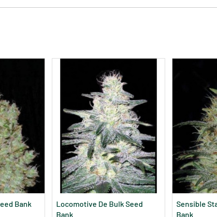
Seed Bank
Locomotive De Bulk Seed
Sensible St
Bank
Bank