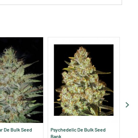
Grap
16,
ar De Bulk Seed
Psychedelic De Bulk Seed
Bank