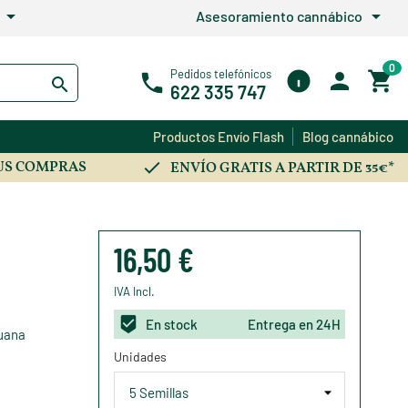
arrow_drop_down
arrow_drop_down
Asesoramiento cannábico
0
Pedidos telefónicos
622 335 747
Productos Envío Flash
Blog cannábico
US COMPRAS
ENVÍO GRATIS A PARTIR DE 35€*
16,50 €
IVA Incl.
En stock
Entrega en 24H
uana
Unidades