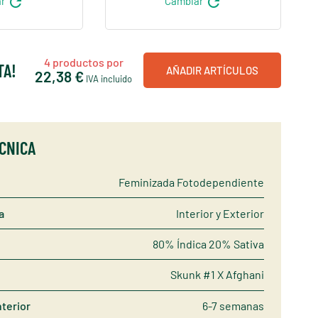
refresh
refresh
ar
Cambiar
4
productos por
TA!
AÑADIR ARTÍCULOS
22,38 €
IVA incluido
ÉCNICA
Feminizada Fotodependiente
a
Interior y Exterior
80% Índica 20% Sativa
Skunk #1 X Afghani
nterior
6-7 semanas