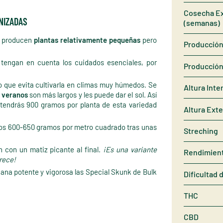
Cosecha Ex
NIZADAS
(semanas)
k producen
plantas relativamente pequeñas
pero
Producción 
tengan en cuenta los cuidados esenciales, por
Producción
o que evita cultivarla en climas muy húmedos. Se
Altura Inte
s veranos
son más largos y les puede dar el sol. Así
 tendrás 900 gramos por planta de esta variedad
Altura Exte
unos 600-650 gramos por metro cuadrado tras unas
Streching
n con un matiz picante al final.
¡Es una variante
Rendimien
crece!
ana potente y vigorosa las Special Skunk de Bulk
Dificultad 
THC
CBD