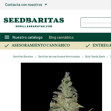
arrow_drop_down
Contacta con nosotros
menu
Nuestro catálogo
Blog cannábico
ASESORAMIENTO CANNÁBICO
ENTREGA
Semillas Baratas
Semillas de marihuana feminizadas
Bulk Seeds Bank