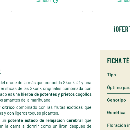
refresh
Cambiar
Cambi
¡OFER
FICHA T
E
Tipo
 del cruce de la más que conocida Skunk #1 y una
Óptimo par
cterísticas de las Skunk originales combinada con
ltado es una
hierba de potentes y prietos cogollos
Genotipo
los amantes de la marihuana.
 cítrico
combinado con las frutas exóticas que
Genética
s y con ligeros toques picantes.
n un
potente estado de relajación cerebral
que
Floración i
 en la cama a dormir como un lirón después de