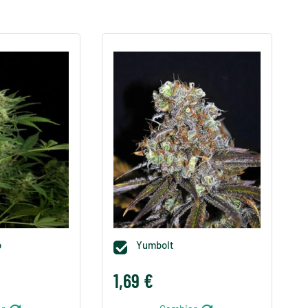
o
Yumbolt

1,69 €