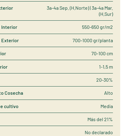
terior
3a-4a Sep. (H.Norte) | 3a-4a Mar.
(H.Sur)
Interior
550-650 gr/m2
 Exterior
700-1000 gr/planta
rior
70-100 cm
rior
1-1,5 m
20-30%
to Cosecha
Alto
de cultivo
Media
Más del 21%
No declarado