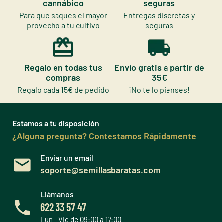
cannábico
seguras
Para que saques el mayor
Entregas discretas y
provecho a tu cultivo
seguras
Regalo en todas tus
Envío gratis a partir de
compras
35€
Regalo cada 15€ de pedido
¡No te lo pienses!
Estamos a tu disposición
¿Alguna pregunta? Contestamos Rápidamente
Enviar un email
soporte@semillasbaratas.com
Llámanos
622 33 57 47
Lun - Vie de 09:00 a 17:00