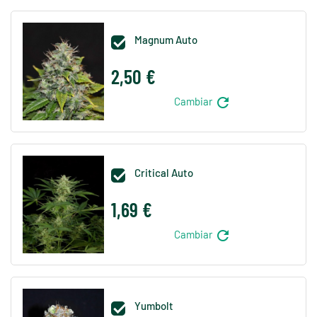
Magnum Auto

2,50 €
refresh
Cambiar
Critical Auto

1,69 €
refresh
Cambiar
Yumbolt
