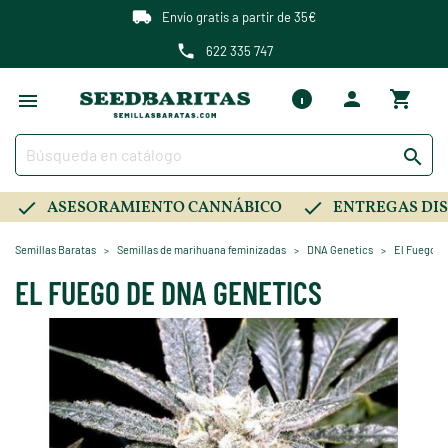
Envío gratis a partir de 35€
622 335 747

ASESORAMIENTO CANNÁBICO
ENTREGAS DIS
Semillas Baratas
Semillas de marihuana feminizadas
DNA Genetics
El Fuego d
EL FUEGO DE DNA GENETICS