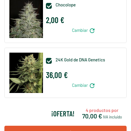
Chocolope

2,00 €
refresh
Cambiar
24K Gold de DNA Genetics

36,00 €
refresh
Cambiar
4
productos por
¡OFERTA!
70,00 €
IVA incluido