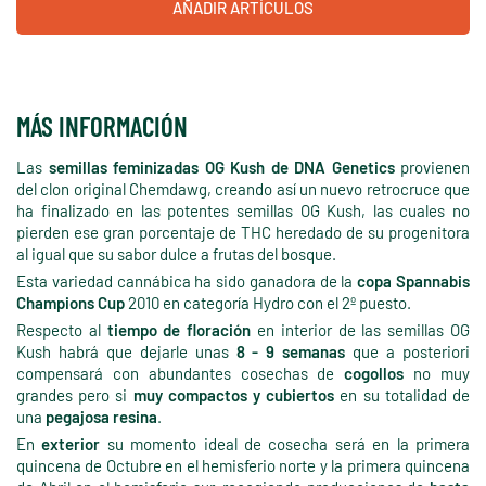
AÑADIR ARTÍCULOS
MÁS INFORMACIÓN
Las
semillas feminizadas OG Kush de DNA Genetics
provienen
del clon original Chemdawg, creando así un nuevo retrocruce que
ha finalizado en las potentes semillas OG Kush, las cuales no
pierden ese gran porcentaje de THC heredado de su progenitora
al igual que su sabor dulce a frutas del bosque.
Esta variedad cannábica ha sido ganadora de la
copa Spannabis
Champions Cup
2010 en categoría Hydro con el 2º puesto.
Respecto al
tiempo de floración
en interior de las semillas OG
Kush habrá que dejarle unas
8 - 9 semanas
que a posteriori
compensará con abundantes cosechas de
cogollos
no muy
grandes pero si
muy compactos y cubiertos
en su totalidad de
una
pegajosa resina
.
En
exterior
su momento ideal de cosecha será en la primera
quincena de Octubre en el hemisferio norte y la primera quincena