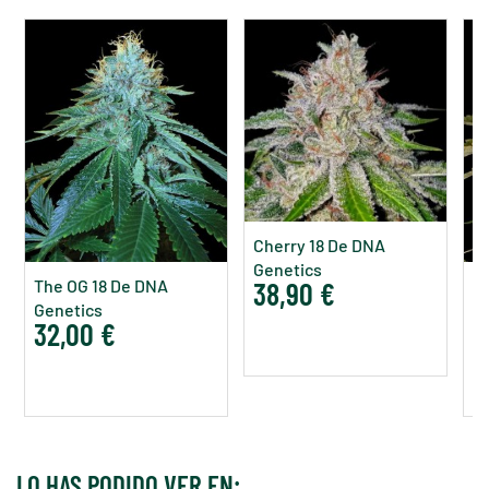
Cherry 18 De DNA
Genetics
The OG 18 De DNA
38,90 €
K
Genetics
G
32,00 €
3
LO HAS PODIDO VER EN: