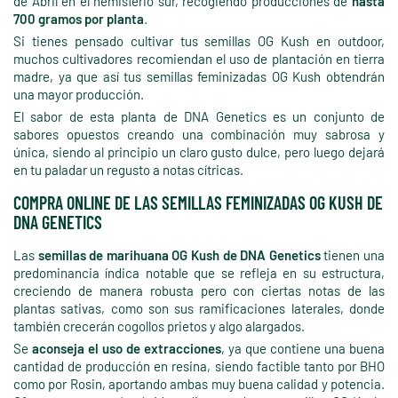
de Abril en el hemisferio sur, recogiendo producciones de
hasta
700 gramos por planta
.
Si tienes pensado cultivar tus semillas OG Kush en outdoor,
muchos cultivadores recomiendan el uso de plantación en tierra
madre, ya que así tus semillas feminizadas OG Kush obtendrán
una mayor producción.
El sabor de esta planta de DNA Genetics es un conjunto de
sabores opuestos creando una combinación muy sabrosa y
única, siendo al principio un claro gusto dulce, pero luego dejará
en tu paladar un regusto a notas cítricas.
COMPRA ONLINE DE LAS SEMILLAS FEMINIZADAS OG KUSH DE
DNA GENETICS
Las
semillas de marihuana OG Kush de DNA Genetics
tienen una
predominancia índica notable que se refleja en su estructura,
creciendo de manera robusta pero con ciertas notas de las
plantas sativas, como son sus ramificaciones laterales, donde
también crecerán cogollos prietos y algo alargados.
Se
aconseja el uso de extracciones
, ya que contiene una buena
cantidad de producción en resina, siendo factible tanto por BHO
como por Rosin, aportando ambas muy buena calidad y potencia.