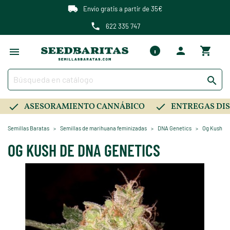
Envío gratis a partir de 35€
622 335 747

ASESORAMIENTO CANNÁBICO
ENTREGAS DIS
Semillas Baratas
Semillas de marihuana feminizadas
DNA Genetics
Og Kush de
OG KUSH DE DNA GENETICS