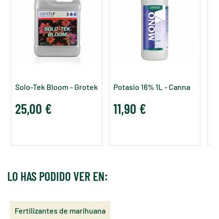
Solo-Tek Bloom - Grotek
Potasio 16% 1L - Canna
A
25,00 €
11,90 €
8
LO HAS PODIDO VER EN:
Fertilizantes de marihuana