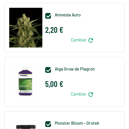
Amnesia Auto

2,20 €
refresh
Cambiar
Alga Grow de Plagron

5,00 €
refresh
Cambiar
Monster Bloom - Grotek
