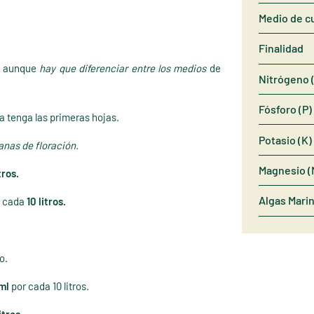
Medio de cu
Finalidad
, aunque
hay que diferenciar entre los medios
de
Nitrógeno 
Fósforo (P)
a tenga las primeras hojas.
Potasio (K)
nas de floración.
Magnesio (
tros.
Algas Mari
cada
10 litros.
o.
ml
por cada 10 litros.