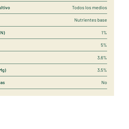
ltivo
Todos los medios
Nutrientes base
(N)
1%
5%
3,6%
Mg)
3,5%
nas
No