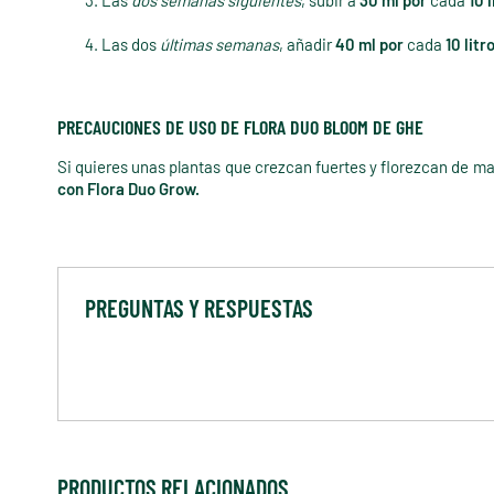
Las
dos semanas siguientes
, subir a
30 ml por
cada
10 l
Las dos
últimas semanas
, añadir
40 ml por
cada
10 litr
PRECAUCIONES DE USO DE FLORA DUO BLOOM DE GHE
Si quieres unas plantas que crezcan fuertes y florezcan de m
con Flora Duo Grow.
PREGUNTAS Y RESPUESTAS
PRODUCTOS RELACIONADOS