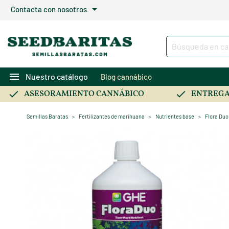
arrow_drop_down
Contacta con nosotros
menu
Nuestro catálogo
Blog cannábico
ASESORAMIENTO CANNÁBICO
ENTREGA
Semillas Baratas
Fertilizantes de marihuana
Nutrientes base
Flora Du