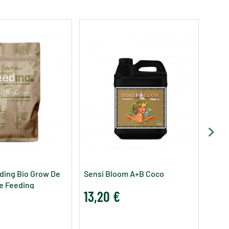
Flor
10,
ding Bio Grow De
Sensi Bloom A+B Coco
e Feeding
13,20 €