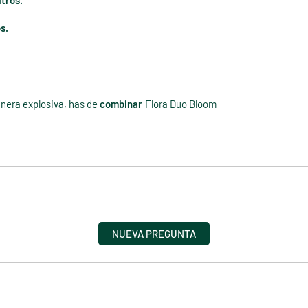
itros.
os.
anera explosiva, has de
combinar
Flora Duo Bloom
NUEVA PREGUNTA