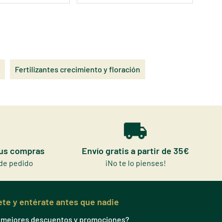
Fertilizantes crecimiento y floración
tus compras
Envío gratis a partir de 35€
de pedido
¡No te lo pienses!
te y entérate antes que nadie
s mejores descuentos y promociones?