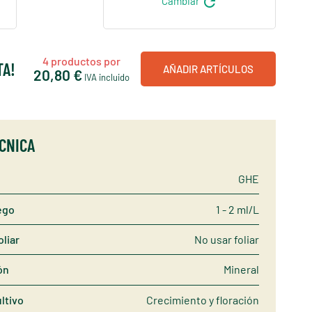
refresh
Cambiar
4
productos por
TA!
AÑADIR ARTÍCULOS
20,80 €
IVA incluido
ÉCNICA
GHE
ego
1 - 2 ml/L
oliar
No usar foliar
ón
Mineral
ltivo
Crecimiento y floración