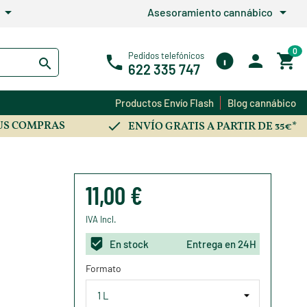
arrow_drop_down
arrow_drop_down
Asesoramiento cannábico
0
Pedidos telefónicos
622 335 747
Productos Envío Flash
Blog cannábico
US COMPRAS
ENVÍO GRATIS A PARTIR DE 35€*
11,00 €
IVA Incl.
En stock
Entrega en 24H
Formato