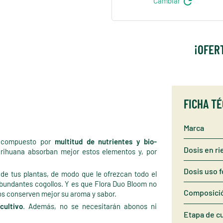
refresh
Cambiar
¡OFER
FICHA T
Marca
, compuesto por
multitud de nutrientes y bio-
Dosis en ri
rihuana absorban mejor estos elementos y, por
Dosis uso f
 de tus plantas, de modo que le ofrezcan todo el
bundantes cogollos. Y es que Flora Duo Bloom no
Composici
tos conserven mejor su aroma y sabor.
cultivo
. Además, no se necesitarán abonos ni
Etapa de cu