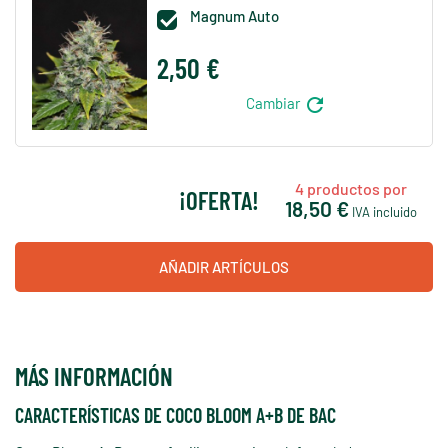
Magnum Auto

2,50 €
refresh
Cambiar
4
productos por
¡OFERTA!
18,50 €
IVA incluido
AÑADIR ARTÍCULOS
MÁS INFORMACIÓN
CARACTERÍSTICAS DE COCO BLOOM A+B DE BAC