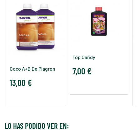
Top Candy
Coco A+B De Plagron
7,00 €
B
13,00 €
2
LO HAS PODIDO VER EN: