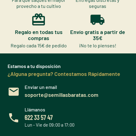
provecho a tu cultivo
seguras
Regalo en todas tus
Envío gratis a partir de
compras
35€
Regalo cada 15€ de pedido
¡No te lo pienses!
Estamos a tu disposición
¿Alguna pregunta? Contestamos Rápidamente
Enviar un email
soporte@semillasbaratas.com
Llámanos
622 33 57 47
Lun - Vie de 09:00 a 17:00