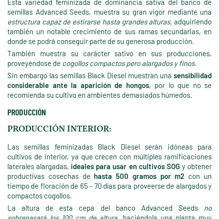
Esta variedad feminizada de dominancia sativa del banco de
semillas Advanced Seeds, muestra su gran vigor mediante una
estructura capaz de estirarse hasta grandes alturas,
adquiriendo
también un notable crecimiento de sus ramas secundarias, en
donde se podrá conseguir parte de su generosa producción.
También muestra su carácter sativo en sus producciones,
proveyéndose de
cogollos compactos pero alargados y finos.
Sin embargo las semillas Black Diesel muestran una
sensibilidad
considerable ante la aparición de hongos
, por lo que no se
recomienda su cultivo en ambientes demasiados húmedos.
PRODUCCIÓN
PRODUCCIÓN INTERIOR:
Las semillas feminizadas Black Diesel serán idóneas para
cultivos de interior, ya que crecen con múltiples ramificaciones
laterales alargadas,
ideales para usar en cultivos SOG
y obtener
productivas cosechas de
hasta 500 gramos por m2
con un
tiempo de floración de 65 - 70 días para proveerse de alargados y
compactos cogollos.
La altura de esta cepa del banco Advanced Seeds
no
sobrepasará los 100 cm de altura
, haciéndola una planta muy