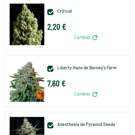
Critical

2,20 €
refresh
Cambiar
Liberty Haze de Barney's Farm

7,60 €
refresh
Cambiar
Anesthesia de Pyramid Seeds
