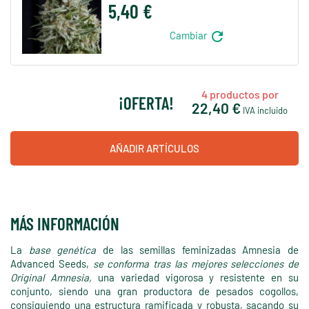
5,40 €
refresh
Cambiar
4
productos por
¡OFERTA!
22,40 €
IVA incluido
AÑADIR ARTÍCULOS
MÁS INFORMACIÓN
La
base genética
de las semillas feminizadas Amnesia de
Advanced Seeds,
se conforma tras las mejores selecciones de
Original Amnesia,
una variedad vigorosa y resistente en su
conjunto, siendo una gran productora de pesados cogollos,
consiguiendo una estructura ramificada y robusta, sacando su