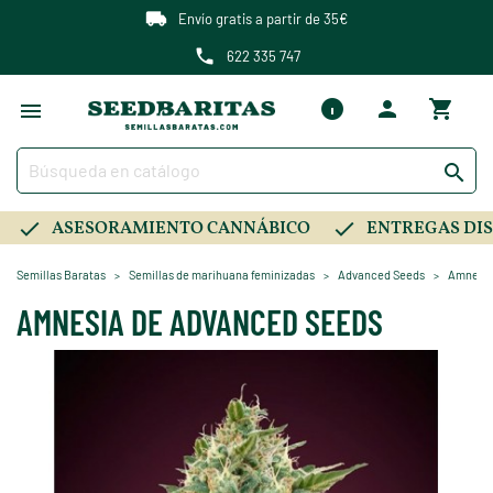
Envío gratis a partir de 35€
622 335 747

ASESORAMIENTO CANNÁBICO
ENTREGAS DIS
Semillas Baratas
Semillas de marihuana feminizadas
Advanced Seeds
Amnesia
AMNESIA DE ADVANCED SEEDS