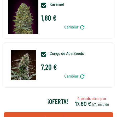
Karamel

1,80 €
refresh
Cambiar
Congo de Ace Seeds

7,20 €
refresh
Cambiar
4
productos por
¡OFERTA!
17,80 €
IVA incluido