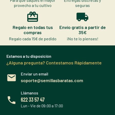
Para que saques el mayor
Entregas discretas y
provecho a tu cultivo
seguras
Regalo en todas tus
Envío gratis a partir de
compras
35€
Regalo cada 15€ de pedido
¡No te lo pienses!
Estamos a tu disposición
¿Alguna pregunta? Contestamos Rápidamente
Enviar un email
soporte@semillasbaratas.com
Llámanos
622 33 57 47
Lun - Vie de 09:00 a 17:00