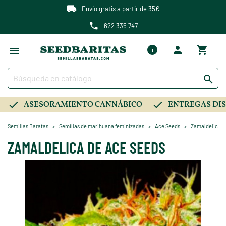
Envío gratis a partir de 35€
622 335 747

ASESORAMIENTO CANNÁBICO
ENTREGAS DIS
Semillas Baratas
Semillas de marihuana feminizadas
Ace Seeds
Zamaldelica d
ZAMALDELICA DE ACE SEEDS