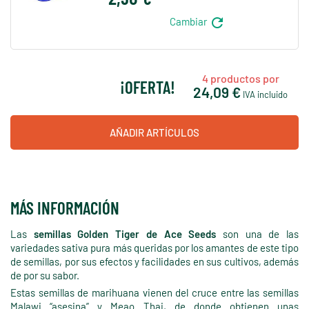
refresh
Cambiar
4
productos por
¡OFERTA!
24,09 €
IVA incluido
AÑADIR ARTÍCULOS
MÁS INFORMACIÓN
Las
semillas Golden Tiger de Ace Seeds
son una de las
variedades sativa pura más queridas por los amantes de este tipo
de semillas, por sus efectos y facilidades en sus cultivos, además
de por su sabor.
Estas semillas de marihuana vienen del cruce entre las semillas
Malawi “asesina” y Meao Thai, de donde obtienen unas