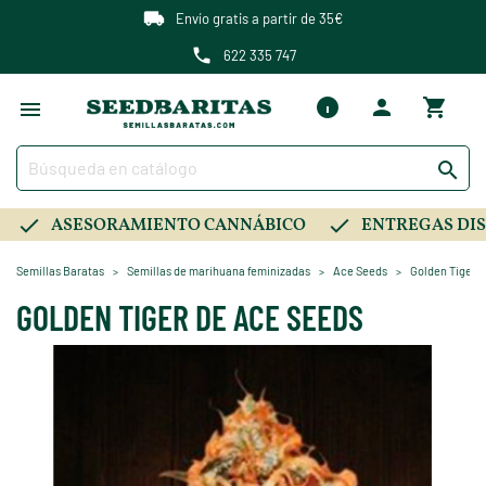
Envío gratis a partir de 35€
622 335 747

ASESORAMIENTO CANNÁBICO
ENTREGAS DIS
Semillas Baratas
Semillas de marihuana feminizadas
Ace Seeds
Golden Tiger 
GOLDEN TIGER DE ACE SEEDS