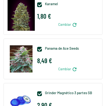
Karamel

1,80 €
refresh
Cambiar
Panama de Ace Seeds

8,49 €
refresh
Cambiar
Grinder Magnético 3 partes SB

2,90 €