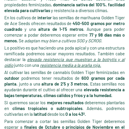
propiedades feminizadas,
dominancia sativa del 100%
,
facilidad
elevada para cultivarlas
y resistencia a diversos climas.
En los cultivos de
interior
las semillas de marihuana Golden Tiger
de Ace Seeds ofrecen resultados de
450-500 gramos por metro
cuadrado
y una
altura de 1-1’5 metros
. Aunque para poder
comenzar a podar deberemos esperar entre
77 y 98 días más o
menos.
Se
adaptan muy bien a cultivos SOG y SCROG.
Lo positivo es que haciendo una poda apical y con una estructura
ramificada podremos sacar mayores resultados. También cabe
destacar la
elevada resistencia que muestran a la botrytis y al
oídio
junto con una
resistencia media a la araña roja.
Al cultivar las semillas de cannabis Golden Tiger feminizadas en
outdoor
podremos tener resultados de
600 gramos por cada
planta
, junto a una
altura de 2’5 y 3 metros.
Estas semillas nos
ayudarán durante el cultivo al ofrecer una
elevada resistencia a
bajas temperaturas, climas cálidos y fríos y a la humedad.
Si queremos sacar los
mejores resultados
deberemos plantarlas
en
climas tropicales o subtropicales
. Además, podremos
cultivarlas en la
latitud
desde los
0 a los 43º.
Para comenzar a cortar las semillas Golden Tiger deberemos
esperar a
finales de Octubre o principios de Noviembre en el