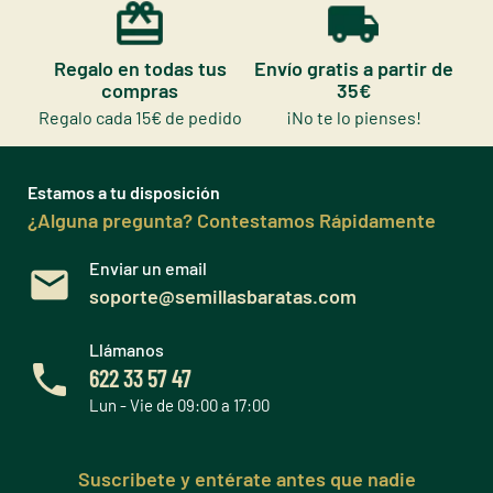
Regalo en todas tus
Envío gratis a partir de
compras
35€
Regalo cada 15€ de pedido
¡No te lo pienses!
Estamos a tu disposición
¿Alguna pregunta? Contestamos Rápidamente
Enviar un email
soporte@semillasbaratas.com
Llámanos
622 33 57 47
Lun - Vie de 09:00 a 17:00
Suscribete y entérate antes que nadie