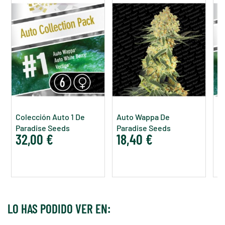
Colección Auto 1 De
Auto Wappa De
Co
Paradise Seeds
Paradise Seeds
P
32,00 €
18,40 €
3
LO HAS PODIDO VER EN: