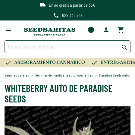
Envío gratis a partir de 35€
622 335 747

ASESORAMIENTO CANNÁBICO
ENTREGAS DIS
Semillas Baratas
Semillas de marihuana autoflorecientes
Paradise Seeds Auto
WHITEBERRY AUTO DE PARADISE
SEEDS