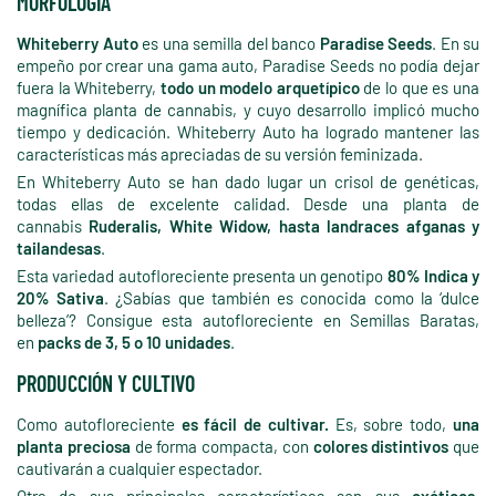
MORFOLOGÍA
Whiteberry Auto
es una semilla del banco
Paradise Seeds
. En su
empeño por crear una gama auto, Paradise Seeds no podía dejar
fuera la Whiteberry,
todo un modelo arquetípico
de lo que es una
magnífica planta de cannabis, y cuyo desarrollo implicó mucho
tiempo y dedicación. Whiteberry Auto ha logrado mantener las
características más apreciadas de su versión feminizada.
En Whiteberry Auto se han dado lugar un crisol de genéticas,
todas ellas de excelente calidad. Desde una planta de
cannabis
Ruderalis, White Widow, hasta landraces afganas y
tailandesas
.
Esta variedad autofloreciente presenta un genotipo
80% Indica y
20% Sativa
. ¿Sabías que también es conocida como la ‘dulce
belleza’? Consigue esta autofloreciente en Semillas Baratas,
en
packs de 3, 5 o 10 unidades
.
PRODUCCIÓN Y CULTIVO
Como autofloreciente
es fácil de cultivar.
Es, sobre todo,
una
planta preciosa
de forma compacta, con
colores distintivos
que
cautivarán a cualquier espectador.
Otra de sus principales características son sus
exóticos,