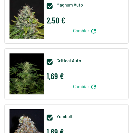
Magnum Auto

2,50 €
refresh
Cambiar
Critical Auto

1,69 €
refresh
Cambiar
Yumbolt

1,69 €