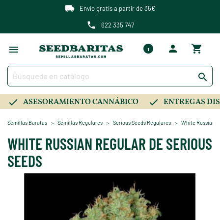
Envío gratis a partir de 35€
622 335 747

ASESORAMIENTO CANNÁBICO
ENTREGAS DIS
Semillas Baratas
Semillas Regulares
Serious Seeds Regulares
White Russian R
WHITE RUSSIAN REGULAR DE SERIOUS
SEEDS