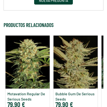
NUEVA PREGUNTA
PRODUCTOS RELACIONADOS
Motavation Regular De
Bubble Gum De Serious
Ka
Serious Seeds
Seeds
S
79,90 €
79,90 €
9