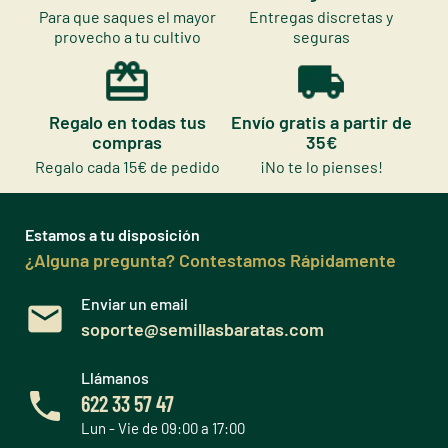
Para que saques el mayor
Entregas discretas y
provecho a tu cultivo
seguras
Regalo en todas tus
Envío gratis a partir de
compras
35€
Regalo cada 15€ de pedido
¡No te lo pienses!
Estamos a tu disposición
¿Alguna pregunta? Contestamos Rápidamente
Enviar un email
soporte@semillasbaratas.com
Llámanos
622 33 57 47
Lun - Vie de 09:00 a 17:00