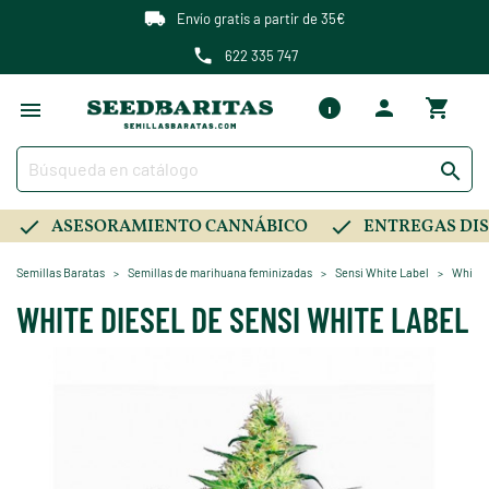
Envío gratis a partir de 35€
622 335 747

ASESORAMIENTO CANNÁBICO
ENTREGAS DIS
Semillas Baratas
Semillas de marihuana feminizadas
Sensi White Label
White 
WHITE DIESEL DE SENSI WHITE LABEL