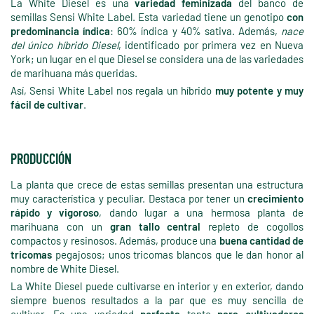
La White Diesel es una
variedad feminizada
del banco de
semillas Sensi White Label. Esta variedad tiene un genotipo
con
predominancia índica
: 60% índica y 40% sativa. Además,
nace
del único híbrido Diesel
, identificado por primera vez en Nueva
York; un lugar en el que Diesel se considera una de las variedades
de marihuana más queridas.
Así, Sensi White Label nos regala un híbrido
muy potente y muy
fácil de cultivar
.
PRODUCCIÓN
La planta que crece de estas semillas presentan una estructura
muy característica y peculiar. Destaca por tener un
crecimiento
rápido y vigoroso
, dando lugar a una hermosa planta de
marihuana con un
gran tallo central
repleto de cogollos
compactos y resinosos. Además, produce una
buena cantidad de
tricomas
pegajosos; unos tricomas blancos que le dan honor al
nombre de White Diesel.
La White Diesel puede cultivarse en interior y en exterior, dando
siempre buenos resultados a la par que es muy sencilla de
cultivar. Es una variedad
perfecta
tanto
para
cultivadores