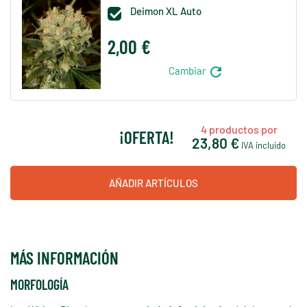
Deimon XL Auto

2,00 €
refresh
Cambiar
4
productos por
¡OFERTA!
23,80 €
IVA incluido
AÑADIR ARTÍCULOS
MÁS INFORMACIÓN
MORFOLOGÍA