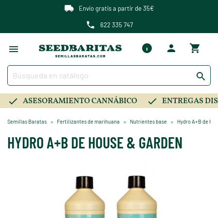
Envío gratis a partir de 35€
622 335 747

ASESORAMIENTO CANNÁBICO
ENTREGAS DIS
Semillas Baratas
Fertilizantes de marihuana
Nutrientes base
Hydro A+B de Ho
HYDRO A+B DE HOUSE & GARDEN