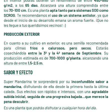
En interior podrás obtener un rendimiento de entre
450-550
g/m2
, a los
65 días
. Alcanzará una altura comprendida entre
los
70-100 cm
. Es una planta
apta tanto para sistemas SOG como
SCROG
. Te recomendamos el
uso de un sistema antiolor
, ya que
desde el inicio de su desarrollo emana un aroma fuerte. ¡Que no
les llegue a tus queridísimos vecinos! :)
PRODUCCIÓN EXTERIOR
En cuanto a su cultivo en exterior, es una semilla recomendada
para climas
fríos o calurosos, pero secos
. Estarás
cosechándola
entre la
3ª y la 4ª semana de Septiembre
. Su
producción estimada es de
700-1000 g/planta
, alcanzando una
altura de entre
1,5-2,5 m
.
SABOR Y EFECTO
Super Mandarina te sorprenderá por su
inconfundible sabor a
mandarina
, disfrutando de ella desde la primera hasta la última
calada. Sus efectos son rápidos e intensos, con una
agradable
subida inicial, seguida de una progresiva bajada...que merece la
pena descubrir
.
Es una planta que
podrás disfrutar a cualquier hora del día.