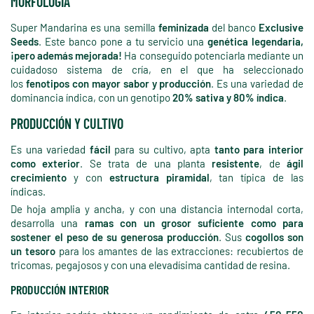
MORFOLOGÍA
Super Mandarina es una semilla
feminizada
del banco
Exclusive
Seeds
. Este banco pone a tu servicio una
genética legendaria,
¡pero además mejorada!
Ha conseguido potenciarla mediante un
cuidadoso sistema de cría, en el que ha seleccionado
los
fenotipos con mayor sabor y producción
. Es una variedad de
dominancia índica, con un genotipo
20% sativa y 80% índica
.
PRODUCCIÓN Y CULTIVO
Es una variedad
fácil
para su cultivo, apta
tanto para interior
como exterior
. Se trata de una planta
resistente
, de
ágil
crecimiento
y con
estructura piramidal
, tan típica de las
índicas.
De hoja amplia y ancha, y con una distancia internodal corta,
desarrolla una
ramas con un grosor suficiente como para
sostener el peso de su generosa producción
. Sus
cogollos son
un tesoro
para los amantes de las extracciones: recubiertos de
tricomas, pegajosos y con una elevadísima cantidad de resina.
PRODUCCIÓN INTERIOR