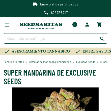
Envío gratis a partir de 35€
622 335 747

ASESORAMIENTO CANNÁBICO
ENTREGAS DIS
Semillas Baratas
Semillas de marihuana feminizadas
Exclusive Seeds
Super Ma
SUPER MANDARINA DE EXCLUSIVE
SEEDS