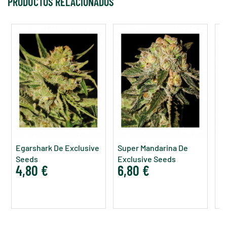
PRODUCTOS RELACIONADOS
Egarshark De Exclusive
Super Mandarina De
L
Seeds
Exclusive Seeds
E
4,80 €
6,80 €
7