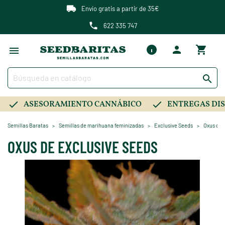
Envío gratis a partir de 35€
622 335 747

ASESORAMIENTO CANNÁBICO
ENTREGAS DIS
Semillas Baratas
Semillas de marihuana feminizadas
Exclusive Seeds
Oxus de 
OXUS DE EXCLUSIVE SEEDS