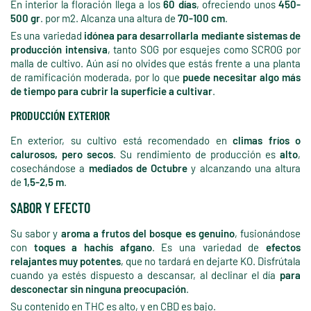
En interior la floración llega a los
60 días
, ofreciendo unos
450-
500 gr
. por m2. Alcanza una altura de
70-100 cm
.
Es una variedad
idónea para desarrollarla mediante sistemas de
producción intensiva
, tanto SOG por esquejes como SCROG por
malla de cultivo. Aún así no olvides que estás frente a una planta
de ramificación moderada, por lo que
puede necesitar algo más
de tiempo para cubrir la superficie a cultivar
.
PRODUCCIÓN EXTERIOR
En exterior, su cultivo está recomendado en
climas fríos o
calurosos, pero secos
. Su rendimiento de producción es
alto
,
cosechándose a
mediados de Octubre
y alcanzando una altura
de
1,5-2,5 m
.
SABOR Y EFECTO
Su sabor y
aroma a frutos del bosque es genuino
, fusionándose
con
toques a hachís afgano
. Es una variedad de
efectos
relajantes muy potentes
, que no tardará en dejarte KO. Disfrútala
cuando ya estés dispuesto a descansar, al declinar el día
para
desconectar sin ninguna preocupación
.
Su contenido en THC es alto, y en CBD es bajo.