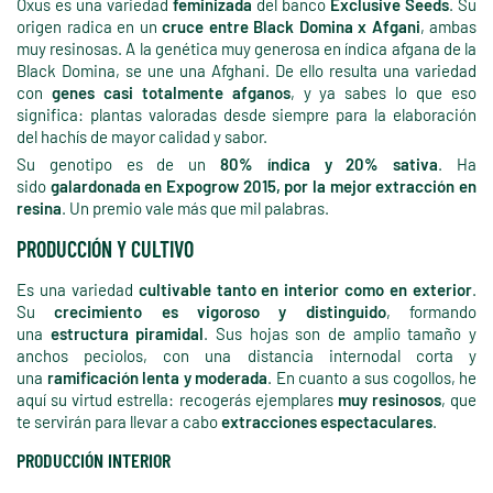
Oxus es una variedad
feminizada
del banco
Exclusive Seeds
. Su
origen radica en un
cruce entre Black Domina x Afgani
, ambas
muy resinosas. A la genética muy generosa en índica afgana de la
Black Domina, se une una Afghani. De ello resulta una variedad
con
genes casi totalmente afganos
, y ya sabes lo que eso
significa: plantas valoradas desde siempre para la elaboración
del hachís de mayor calidad y sabor.
Su genotipo es de un
80% índica y 20% sativa
. Ha
sido
galardonada en Expogrow 2015, por la mejor extracción en
resina
. Un premio vale más que mil palabras.
PRODUCCIÓN Y CULTIVO
Es una variedad
cultivable tanto en interior como en exterior
.
Su
crecimiento es vigoroso y distinguido
, formando
una
estructura piramidal
. Sus hojas son de amplio tamaño y
anchos peciolos, con una distancia internodal corta y
una
ramificación lenta y moderada
. En cuanto a sus cogollos, he
aquí su virtud estrella: recogerás ejemplares
muy resinosos
, que
te servirán para llevar a cabo
extracciones espectaculares
.
PRODUCCIÓN INTERIOR