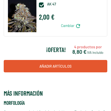
AK 47

2,00 €
refresh
Cambiar
4
productos por
¡OFERTA!
8,80 €
IVA incluido
AÑADIR ARTÍCULOS
MÁS INFORMACIÓN
MORFOLOGÍA