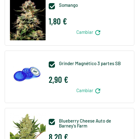
Somango

1,80 €
refresh
Cambiar
Grinder Magnético 3 partes SB

2,90 €
refresh
Cambiar
Blueberry Cheese Auto de

Barney's Farm
8,20 €