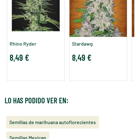
Rhino Ryder
Stardawg
Ta
8,49 €
8,49 €
8
LO HAS PODIDO VER EN:
Semillas de marihuana autoflorecientes
Semillas Mexican