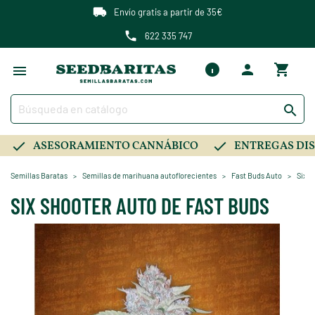
Envío gratis a partir de 35€
622 335 747

ASESORAMIENTO CANNÁBICO
ENTREGAS DIS
Semillas Baratas
Semillas de marihuana autoflorecientes
Fast Buds Auto
Six S
SIX SHOOTER AUTO DE FAST BUDS