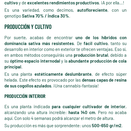
cultivo
y de
excelentes rendimientos productivos
. ¡A por ella…!
Es una variedad, como decimos,
autofloreciente
, con un
genotipo
Sativa 70% / Índica 30%
.
PRODUCCIÓN Y CULTIVO
Por suerte, acabas de encontrar
uno de los híbridos con
dominancia sativa más resistentes
. De
fácil cultivo
, tanto su
desarrollo en interior como en exterior te ofrecen ventajas. Eso sí,
en ambos métodos conseguirás una
producción brutal
, debido a
su
óptimo espacio internodal
y la
abundante producción de cola
principal
.
Es una planta
estéticamente deslumbrante
, de efecto súper
helada. Este efecto es provocado por las
densas capas de resina
de sus cogollos azulados
. ¡Una cannabis-fantasía!
PRODUCCIÓN INTERIOR
Es una planta indicada
para cualquier cultivador de interior
,
alcanzando una altura increíble:
hasta 140 cm
. Pero no acaba
aquí. Con solo 4 semanas podrá alcanzar el metro de altura.
Su producción es más que sorprendente: unos
500-650 gr/m2
.