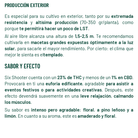
PRODUCCIÓN EXTERIOR
Es especial para su cultivo en exterior, tanto por su
extremada
resistencia
y
altísima producción
(70-350 gr/planta), como
porque
te permitirá hacer un poco de LST
.
Al aire libre alcanza una altura de
1,5-2,5 m
. Te recomendamos
cultivarla en
macetas grandes expuestas óptimamente a la luz
solar
, para sacarle el mayor rendimiento. Por cierto: el clima que
mejor le sienta es el
templado
.
SABOR Y EFECTO
Six Shooter cuenta con un
23% de THC
y menos de un
1% en CBD
.
Provocará en ti una
euforia edificante
, agradable
para asistir a
eventos festivos o para actividades creativas
. Después, este
efecto devendrá suavemente en una
leve relajación
,
calmando
los músculos
.
Su sabor es
intenso pero agradable
;
floral
,
a pino leñoso y a
limón
. En cuanto a su aroma, este es
amaderado y floral
.