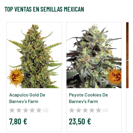
TOP VENTAS EN SEMILLAS MEXICAN
Acapulco Gold De
Peyote Cookies De
Si
Barney's Farm
Barney's Farm
F
(0)
(0)
7,80 €
23,50 €
8