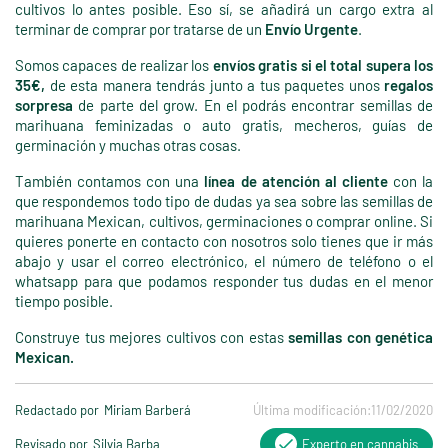
cultivos lo antes posible. Eso sí, se añadirá un cargo extra al
terminar de comprar por tratarse de un
Envío Urgente
.
Somos capaces de realizar los
envíos gratis si el total supera los
35€,
de esta manera tendrás junto a tus paquetes unos
regalos
sorpresa
de parte del grow. En el podrás encontrar semillas de
marihuana feminizadas o auto gratis, mecheros, guías de
germinación y muchas otras cosas.
También contamos con una
línea de atención al cliente
con la
que respondemos todo tipo de dudas ya sea sobre las semillas de
marihuana Mexican, cultivos, germinaciones o comprar online. Si
quieres ponerte en contacto con nosotros solo tienes que ir más
abajo y usar el correo electrónico, el número de teléfono o el
whatsapp para que podamos responder tus dudas en el menor
tiempo posible.
Construye tus mejores cultivos con estas
semillas con genética
Mexican.
Redactado por
Miriam Barberá
Última modificación:
11/02/2020
Revisado por
Silvia Barba
Experto en cannabis