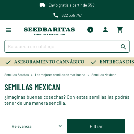
Envío gratis a partir de 35€
622 335 747

ASESORAMIENTO CANNÁBICO
ENTREGAS DIS
Semillas Baratas
Las mejores semillas de marihuana
Semillas Mexican
SEMILLAS MEXICAN
¿Imaginas buenas cosechas? Con estas semillas las podrás
tener de una manera sencilla.
Filtrar