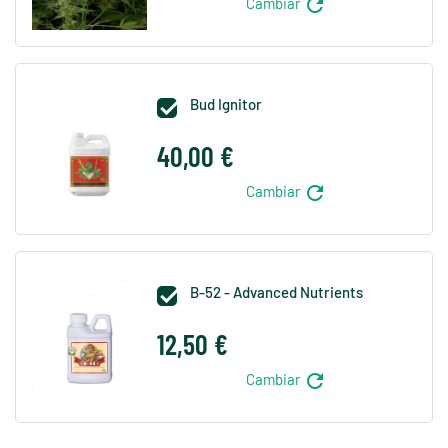
refresh
Cambiar
Bud Ignitor

40,00 €
refresh
Cambiar
B-52 - Advanced Nutrients

12,50 €
refresh
Cambiar