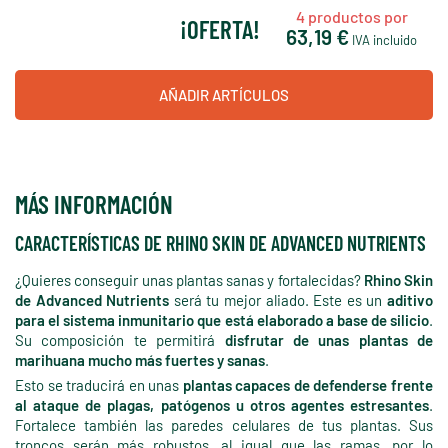
4
productos por
¡OFERTA!
63,19 €
IVA incluido
AÑADIR ARTÍCULOS
MÁS INFORMACIÓN
CARACTERÍSTICAS DE RHINO SKIN DE ADVANCED NUTRIENTS
¿Quieres conseguir unas plantas sanas y fortalecidas?
Rhino Skin
de Advanced Nutrients
será tu mejor aliado. Este es un
aditivo
para el sistema inmunitario que está elaborado a base de silicio
.
Su composición te permitirá
disfrutar de unas plantas de
marihuana mucho más fuertes y sanas
.
Esto se traducirá en unas
plantas capaces de defenderse frente
al ataque de plagas, patógenos u otros agentes estresantes
.
Fortalece también las paredes celulares de tus plantas. Sus
troncos serán más robustos, al igual que las ramas, por lo